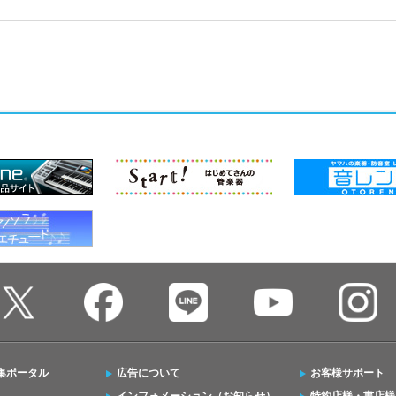
集ポータル
広告について
お客様サポート
インフォメーション（お知らせ）
特約店様・書店様