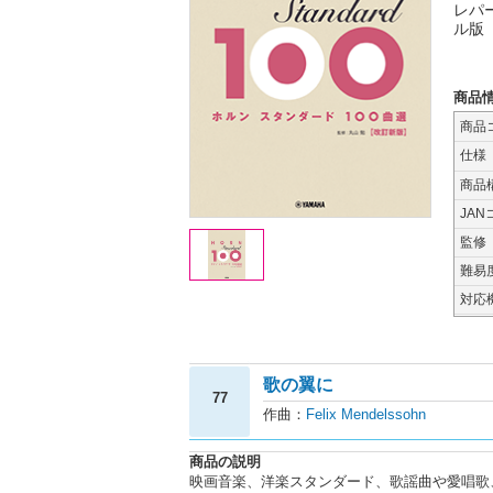
レパ
ル版
商品
商品
仕様
商品
JAN
監修
難易
対応
歌の翼に
77
作曲：
Felix Mendelssohn
商品の説明
映画音楽、洋楽スタンダード、歌謡曲や愛唱歌