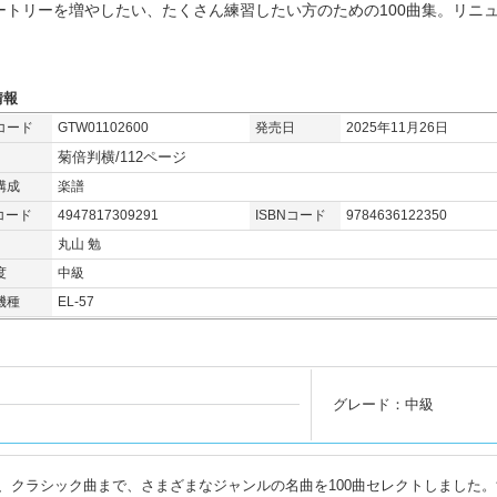
ートリーを増やしたい、たくさん練習したい方のための100曲集。リニ
情報
コード
GTW01102600
発売日
2025年11月26日
菊倍判横/112ページ
構成
楽譜
コード
4947817309291
ISBNコード
9784636122350
丸山 勉
度
中級
機種
EL-57
グレード：中級
、クラシック曲まで、さまざまなジャンルの名曲を100曲セレクトしました。