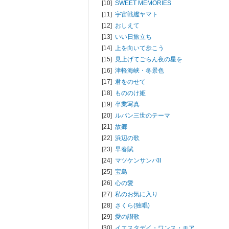
[10]
SWEET MEMORIES
[11]
宇宙戦艦ヤマト
[12]
おしえて
[13]
いい日旅立ち
[14]
上を向いて歩こう
[15]
見上げてごらん夜の星を
[16]
津軽海峡・冬景色
[17]
君をのせて
[18]
もののけ姫
[19]
卒業写真
[20]
ルパン三世のテーマ
[21]
故郷
[22]
浜辺の歌
[23]
早春賦
[24]
マツケンサンバII
[25]
宝島
[26]
心の愛
[27]
私のお気に入り
[28]
さくら(独唱)
[29]
愛の讃歌
[30]
イエスタデイ・ワンス・モア