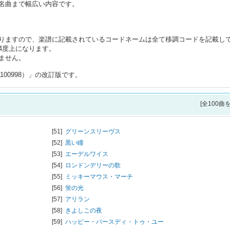
名曲まで幅広い内容です。
りますので、楽譜に記載されているコードネームは全て移調コードを記載し
4度上になります。
ません。
100998）」の改訂版です。
[全100曲
[51]
グリーンスリーヴス
[52]
黒い瞳
[53]
エーデルワイス
[54]
ロンドンデリーの歌
[55]
ミッキーマウス・マーチ
[56]
蛍の光
[57]
アリラン
[58]
きよしこの夜
[59]
ハッピー・バースディ・トゥ・ユー