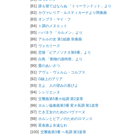
[81]
誰も寝てはならぬ 「トゥーランドット」より
[82]
カヴァレリア・ルスティカーナより間奏曲
[83]
オンブラ・マイ・フ
[84]
ト調のメヌエット
[85]
ハバネラ 「カルメン」より
[86]
アルルの女 第1組曲 前奏曲
[87]
ヴォカリーズ
[88]
悲愴「ピアノソナタ第8番」より
[89]
白鳥 「動物の謝肉祭」より
[90]
愛のあいさつ
[91]
アヴェ・ヴェルム・コルプス
[92]
G線上のアリア
[93]
主よ、人の望みの喜びよ
[94]
シシリエンヌ
[95]
交響曲第5番ホ短調 第2楽章
[96]
ホルン協奏曲第3番 変ホ長調 第1楽章
[97]
亡き王女のためのパヴァーヌ
[98]
ホルンとピアノのためのロマンス
[99]
星条旗よ永遠なれ
[100]
交響曲第3番 ヘ長調 第3楽章