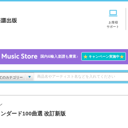
お客様
サポート
★
★
国内&輸入楽譜も豊富♪
キャンペーン実施中
てのカテゴリー
ン
ンダード100曲選 改訂新版