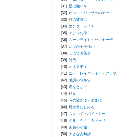
[31]
星に願いを
[32]
ピンク・パンサーのテーマ
[33]
虹の彼方に
[34]
エンターテイナー
[35]
エデンの東
[36]
ムーンライト・セレナーデ
[37]
いつか王子様が
[38]
二人でお茶を
[39]
時代
[40]
オネスティ
[41]
ユー・レイズ・ミー・アップ
[42]
魅惑のワルツ
[43]
瞳をとじて
[44]
枯葉
[45]
時の過ぎゆくままに
[46]
煙が目にしみる
[47]
スタンド・バイ・ミー
[48]
ポル・ウナ・カベーサ
[49]
茶色の小瓶
[50]
大きな古時計