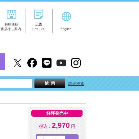
特約店様
広告
書店様ご案内
について
English
詳細検索
好評発売中
2,970
税込：
円