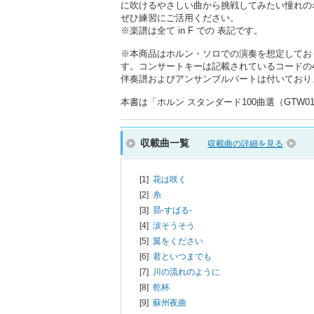
に吹けるやさしい曲から挑戦してみたい憧れの
ぜひ練習にご活用ください。
※楽譜は全て in F での 表記です。
※本商品はホルン・ソロでの演奏を想定してお
す。コンサートキーは記載されているコードの
伴奏譜およびアンサンブルパートは付いており
本書は「ホルン スタンダード100曲選（GTW01
収載曲一覧
収載曲の詳細を見る
[1]
花は咲く
[2]
糸
[3]
昴-すばる-
[4]
涙そうそう
[5]
翼をください
[6]
君といつまでも
[7]
川の流れのように
[8]
乾杯
[9]
蘇州夜曲