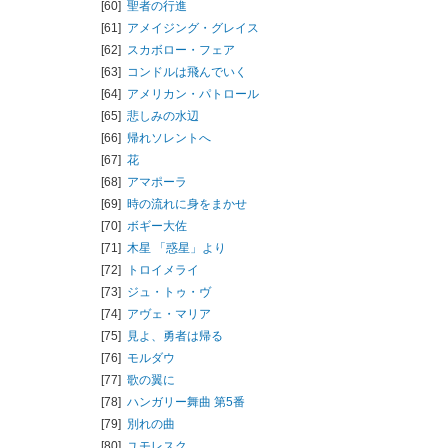
[60]
聖者の行進
[61]
アメイジング・グレイス
[62]
スカボロー・フェア
[63]
コンドルは飛んでいく
[64]
アメリカン・パトロール
[65]
悲しみの水辺
[66]
帰れソレントへ
[67]
花
[68]
アマポーラ
[69]
時の流れに身をまかせ
[70]
ボギー大佐
[71]
木星 「惑星」より
[72]
トロイメライ
[73]
ジュ・トゥ・ヴ
[74]
アヴェ・マリア
[75]
見よ、勇者は帰る
[76]
モルダウ
[77]
歌の翼に
[78]
ハンガリー舞曲 第5番
[79]
別れの曲
[80]
ユモレスク