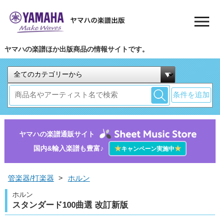
ヤマハの楽譜ほか出版商品の情報サイトです。
条件を追加
ヤマハの楽譜通販サイト
国内&輸入楽譜も豊富♪
★
★
キャンペーン実施中
管楽器/打楽器
>
ホルン
ホルン
スタンダード100曲選 改訂新版