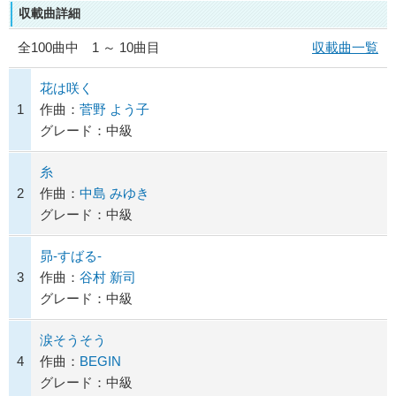
収載曲詳細
全
100
曲中 1 ～ 10曲目
収載曲一覧
花は咲く
1
作曲：
菅野 よう子
グレード：中級
糸
2
作曲：
中島 みゆき
グレード：中級
昴-すばる-
3
作曲：
谷村 新司
グレード：中級
涙そうそう
4
作曲：
BEGIN
グレード：中級