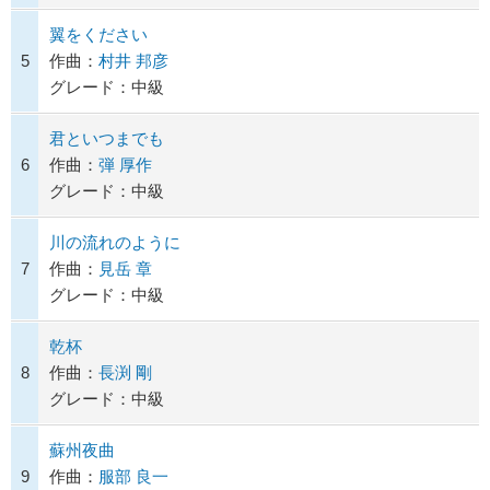
翼をください
5
作曲：
村井 邦彦
グレード：中級
君といつまでも
6
作曲：
弾 厚作
グレード：中級
川の流れのように
7
作曲：
見岳 章
グレード：中級
乾杯
8
作曲：
長渕 剛
グレード：中級
蘇州夜曲
9
作曲：
服部 良一