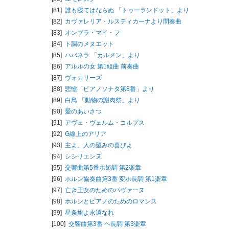
[81]
誰も寝てはならぬ 「トゥーランドット」より
[82]
カヴァレリア・ルスティカーナより間奏曲
[83]
オンブラ・マイ・フ
[84]
ト調のメヌエット
[85]
ハバネラ 「カルメン」より
[86]
アルルの女 第1組曲 前奏曲
[87]
ヴォカリーズ
[88]
悲愴「ピアノソナタ第8番」より
[89]
白鳥 「動物の謝肉祭」より
[90]
愛のあいさつ
[91]
アヴェ・ヴェルム・コルプス
[92]
G線上のアリア
[93]
主よ、人の望みの喜びよ
[94]
シシリエンヌ
[95]
交響曲第5番ホ短調 第2楽章
[96]
ホルン協奏曲第3番 変ホ長調 第1楽章
[97]
亡き王女のためのパヴァーヌ
[98]
ホルンとピアノのためのロマンス
[99]
星条旗よ永遠なれ
[100]
交響曲第3番 ヘ長調 第3楽章