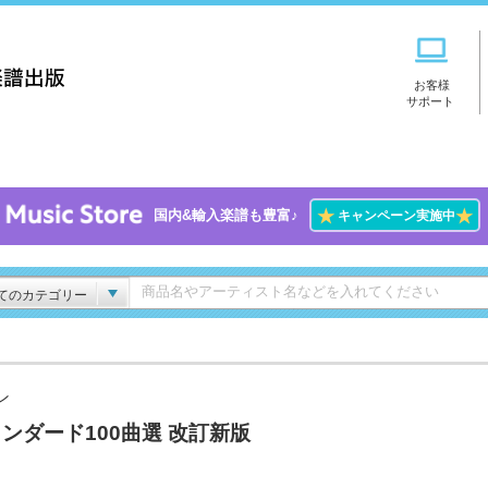
お客様
サポート
★
★
国内&輸入楽譜も豊富♪
キャンペーン実施中
てのカテゴリー
ン
ンダード100曲選 改訂新版