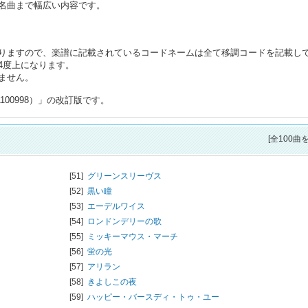
名曲まで幅広い内容です。
りますので、楽譜に記載されているコードネームは全て移調コードを記載し
4度上になります。
ません。
100998）」の改訂版です。
[全100曲
[51]
グリーンスリーヴス
[52]
黒い瞳
[53]
エーデルワイス
[54]
ロンドンデリーの歌
[55]
ミッキーマウス・マーチ
[56]
蛍の光
[57]
アリラン
[58]
きよしこの夜
[59]
ハッピー・バースディ・トゥ・ユー