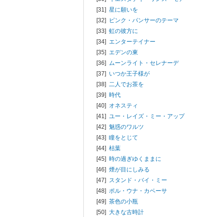
[31]
星に願いを
[32]
ピンク・パンサーのテーマ
[33]
虹の彼方に
[34]
エンターテイナー
[35]
エデンの東
[36]
ムーンライト・セレナーデ
[37]
いつか王子様が
[38]
二人でお茶を
[39]
時代
[40]
オネスティ
[41]
ユー・レイズ・ミー・アップ
[42]
魅惑のワルツ
[43]
瞳をとじて
[44]
枯葉
[45]
時の過ぎゆくままに
[46]
煙が目にしみる
[47]
スタンド・バイ・ミー
[48]
ポル・ウナ・カベーサ
[49]
茶色の小瓶
[50]
大きな古時計