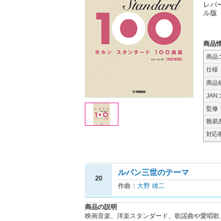
レパ
ル版
商品
商品
仕様
商品
JAN
監修
難易
対応
ルパン三世のテーマ
20
作曲：
大野 雄二
商品の説明
映画音楽、洋楽スタンダード、歌謡曲や愛唱歌