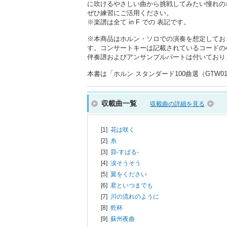
に吹けるやさしい曲から挑戦してみたい憧れの
ぜひ練習にご活用ください。
※楽譜は全て in F での 表記です。
※本商品はホルン・ソロでの演奏を想定してお
す。コンサートキーは記載されているコードの
伴奏譜およびアンサンブルパートは付いており
本書は「ホルン スタンダード100曲選（GTW01
収載曲一覧
収載曲の詳細を見る
[1]
花は咲く
[2]
糸
[3]
昴-すばる-
[4]
涙そうそう
[5]
翼をください
[6]
君といつまでも
[7]
川の流れのように
[8]
乾杯
[9]
蘇州夜曲