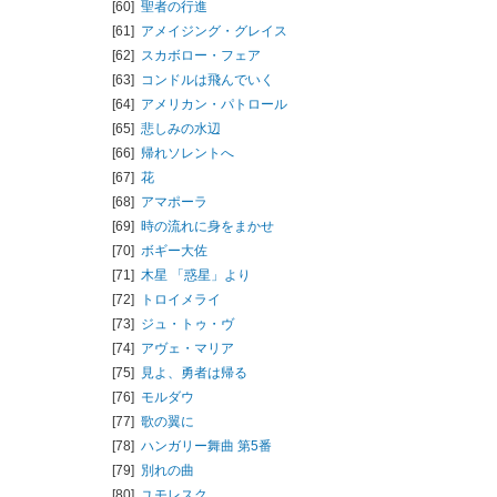
[60]
聖者の行進
[61]
アメイジング・グレイス
[62]
スカボロー・フェア
[63]
コンドルは飛んでいく
[64]
アメリカン・パトロール
[65]
悲しみの水辺
[66]
帰れソレントへ
[67]
花
[68]
アマポーラ
[69]
時の流れに身をまかせ
[70]
ボギー大佐
[71]
木星 「惑星」より
[72]
トロイメライ
[73]
ジュ・トゥ・ヴ
[74]
アヴェ・マリア
[75]
見よ、勇者は帰る
[76]
モルダウ
[77]
歌の翼に
[78]
ハンガリー舞曲 第5番
[79]
別れの曲
[80]
ユモレスク