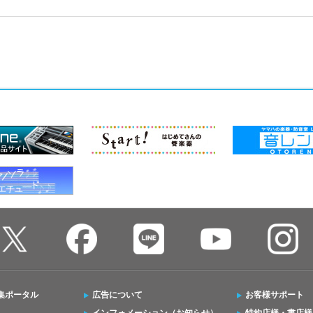
集ポータル
広告について
お客様サポート
インフォメーション（お知らせ）
特約店様・書店様