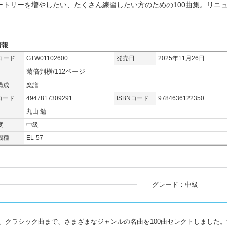
ートリーを増やしたい、たくさん練習したい方のための100曲集。リニ
情報
コード
GTW01102600
発売日
2025年11月26日
菊倍判横/112ページ
構成
楽譜
コード
4947817309291
ISBNコード
9784636122350
丸山 勉
度
中級
機種
EL-57
グレード：中級
、クラシック曲まで、さまざまなジャンルの名曲を100曲セレクトしました。