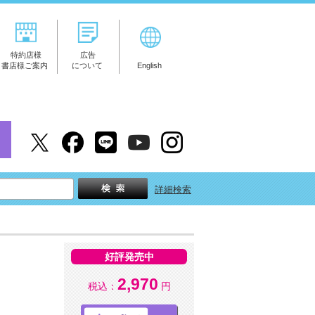
特約店様
広告
書店様ご案内
について
English
詳細検索
好評発売中
2,970
税込：
円