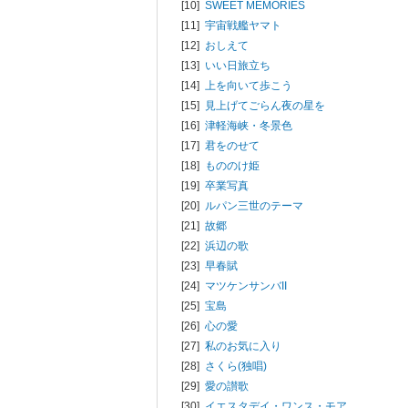
[10]
SWEET MEMORIES
[11]
宇宙戦艦ヤマト
[12]
おしえて
[13]
いい日旅立ち
[14]
上を向いて歩こう
[15]
見上げてごらん夜の星を
[16]
津軽海峡・冬景色
[17]
君をのせて
[18]
もののけ姫
[19]
卒業写真
[20]
ルパン三世のテーマ
[21]
故郷
[22]
浜辺の歌
[23]
早春賦
[24]
マツケンサンバII
[25]
宝島
[26]
心の愛
[27]
私のお気に入り
[28]
さくら(独唱)
[29]
愛の讃歌
[30]
イエスタデイ・ワンス・モア