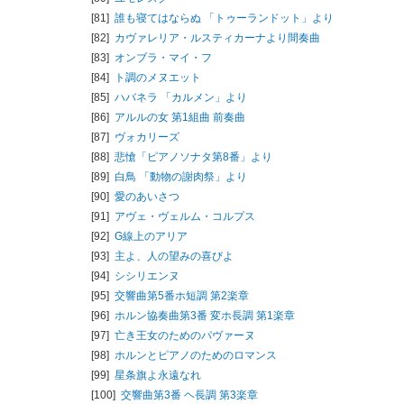
[81]
誰も寝てはならぬ 「トゥーランドット」より
[82]
カヴァレリア・ルスティカーナより間奏曲
[83]
オンブラ・マイ・フ
[84]
ト調のメヌエット
[85]
ハバネラ 「カルメン」より
[86]
アルルの女 第1組曲 前奏曲
[87]
ヴォカリーズ
[88]
悲愴「ピアノソナタ第8番」より
[89]
白鳥 「動物の謝肉祭」より
[90]
愛のあいさつ
[91]
アヴェ・ヴェルム・コルプス
[92]
G線上のアリア
[93]
主よ、人の望みの喜びよ
[94]
シシリエンヌ
[95]
交響曲第5番ホ短調 第2楽章
[96]
ホルン協奏曲第3番 変ホ長調 第1楽章
[97]
亡き王女のためのパヴァーヌ
[98]
ホルンとピアノのためのロマンス
[99]
星条旗よ永遠なれ
[100]
交響曲第3番 ヘ長調 第3楽章