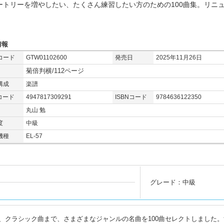
ートリーを増やしたい、たくさん練習したい方のための100曲集。リニ
情報
コード
GTW01102600
発売日
2025年11月26日
菊倍判横/112ページ
構成
楽譜
コード
4947817309291
ISBNコード
9784636122350
丸山 勉
度
中級
機種
EL-57
グレード：中級
、クラシック曲まで、さまざまなジャンルの名曲を100曲セレクトしました。