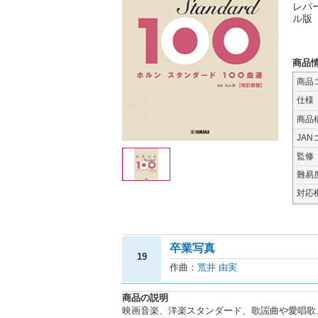
レパ
ル版
商品
商品
仕様
商品
JAN
監修
難易
対応
卒業写真
19
作曲：
荒井 由実
商品の説明
映画音楽、洋楽スタンダード、歌謡曲や愛唱歌