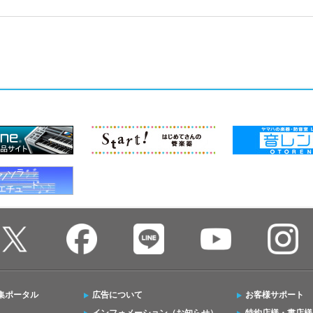
集ポータル
広告について
お客様サポート
インフォメーション（お知らせ）
特約店様・書店様