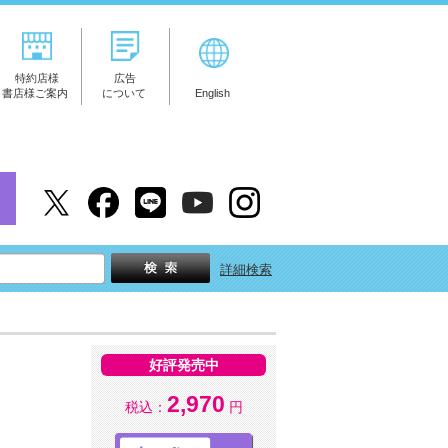
特約店様
広告
書店様ご案内
について
English
詳細検索
好評発売中
2,970
税込：
円