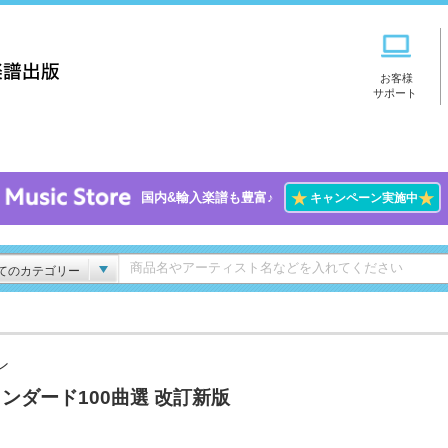
お客様
サポート
★
★
国内&輸入楽譜も豊富♪
キャンペーン実施中
てのカテゴリー
ン
ンダード100曲選 改訂新版