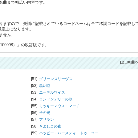
名曲まで幅広い内容です。
りますので、楽譜に記載されているコードネームは全て移調コードを記載し
4度上になります。
ません。
100998）」の改訂版です。
[全100曲
[51]
グリーンスリーヴス
[52]
黒い瞳
[53]
エーデルワイス
[54]
ロンドンデリーの歌
[55]
ミッキーマウス・マーチ
[56]
蛍の光
[57]
アリラン
[58]
きよしこの夜
[59]
ハッピー・バースディ・トゥ・ユー