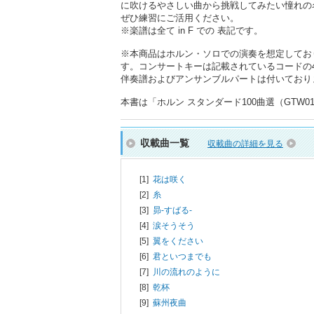
に吹けるやさしい曲から挑戦してみたい憧れの
ぜひ練習にご活用ください。
※楽譜は全て in F での 表記です。
※本商品はホルン・ソロでの演奏を想定してお
す。コンサートキーは記載されているコードの
伴奏譜およびアンサンブルパートは付いており
本書は「ホルン スタンダード100曲選（GTW01
収載曲一覧
収載曲の詳細を見る
[1]
花は咲く
[2]
糸
[3]
昴-すばる-
[4]
涙そうそう
[5]
翼をください
[6]
君といつまでも
[7]
川の流れのように
[8]
乾杯
[9]
蘇州夜曲