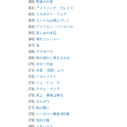
[60]
聖者の行進
[61]
アメイジング・グレイス
[62]
スカボロー・フェア
[63]
コンドルは飛んでいく
[64]
アメリカン・パトロール
[65]
悲しみの水辺
[66]
帰れソレントへ
[67]
花
[68]
アマポーラ
[69]
時の流れに身をまかせ
[70]
ボギー大佐
[71]
木星 「惑星」より
[72]
トロイメライ
[73]
ジュ・トゥ・ヴ
[74]
アヴェ・マリア
[75]
見よ、勇者は帰る
[76]
モルダウ
[77]
歌の翼に
[78]
ハンガリー舞曲 第5番
[79]
別れの曲
[80]
ユモレスク