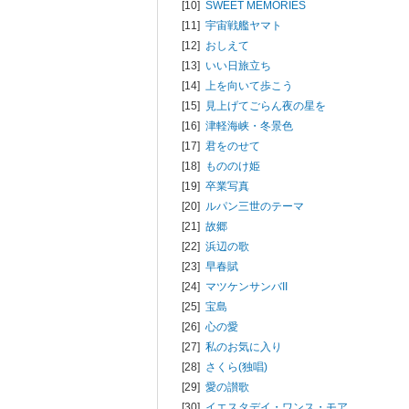
[10]
SWEET MEMORIES
[11]
宇宙戦艦ヤマト
[12]
おしえて
[13]
いい日旅立ち
[14]
上を向いて歩こう
[15]
見上げてごらん夜の星を
[16]
津軽海峡・冬景色
[17]
君をのせて
[18]
もののけ姫
[19]
卒業写真
[20]
ルパン三世のテーマ
[21]
故郷
[22]
浜辺の歌
[23]
早春賦
[24]
マツケンサンバII
[25]
宝島
[26]
心の愛
[27]
私のお気に入り
[28]
さくら(独唱)
[29]
愛の讃歌
[30]
イエスタデイ・ワンス・モア