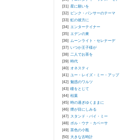
[31]
星に願いを
[32]
ピンク・パンサーのテーマ
[33]
虹の彼方に
[34]
エンターテイナー
[35]
エデンの東
[36]
ムーンライト・セレナーデ
[37]
いつか王子様が
[38]
二人でお茶を
[39]
時代
[40]
オネスティ
[41]
ユー・レイズ・ミー・アップ
[42]
魅惑のワルツ
[43]
瞳をとじて
[44]
枯葉
[45]
時の過ぎゆくままに
[46]
煙が目にしみる
[47]
スタンド・バイ・ミー
[48]
ポル・ウナ・カベーサ
[49]
茶色の小瓶
[50]
大きな古時計