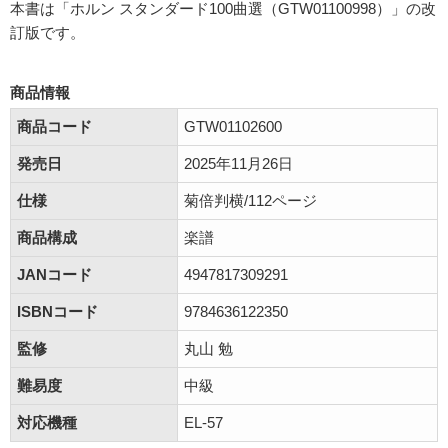
本書は「ホルン スタンダード100曲選（GTW01100998）」の改
訂版です。
商品情報
商品コード
GTW01102600
発売日
2025年11月26日
仕様
菊倍判横/112ページ
商品構成
楽譜
JANコード
4947817309291
ISBNコード
9784636122350
監修
丸山 勉
難易度
中級
対応機種
EL-57