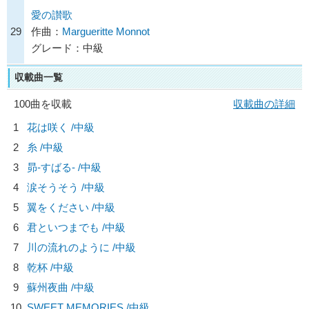
愛の讃歌
29
作曲：
Margueritte Monnot
グレード：中級
収載曲一覧
100曲を収載
収載曲の詳細
1
花は咲く /中級
2
糸 /中級
3
昴-すばる- /中級
4
涙そうそう /中級
5
翼をください /中級
6
君といつまでも /中級
7
川の流れのように /中級
8
乾杯 /中級
9
蘇州夜曲 /中級
10
SWEET MEMORIES /中級