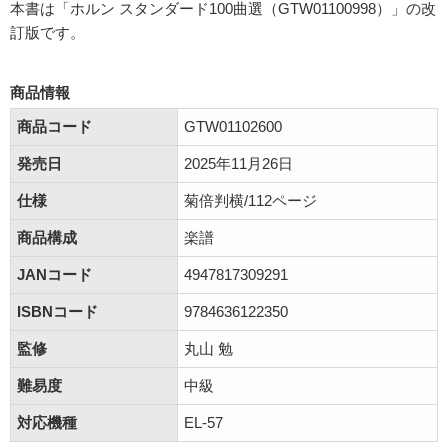
本書は「ホルン スタンダード100曲選（GTW01100998）」の改
訂版です。
商品情報
商品コード
GTW01102600
発売日
2025年11月26日
仕様
菊倍判横/112ページ
商品構成
楽譜
JANコード
4947817309291
ISBNコード
9784636122350
監修
丸山 勉
難易度
中級
対応機種
EL-57