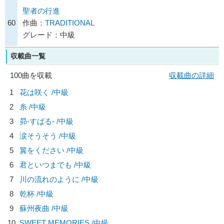
聖者の行進
60
作曲：
TRADITIONAL
グレード：中級
収載曲一覧
100曲を収載
収載曲の詳細
1
花は咲く /中級
2
糸 /中級
3
昴-すばる- /中級
4
涙そうそう /中級
5
翼をください /中級
6
君といつまでも /中級
7
川の流れのように /中級
8
乾杯 /中級
9
蘇州夜曲 /中級
10
SWEET MEMORIES /中級