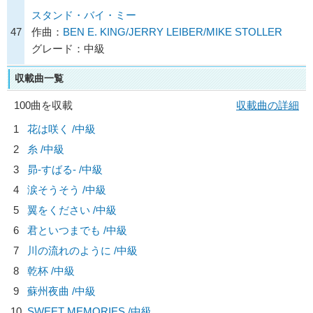
スタンド・バイ・ミー
47
作曲：
BEN E. KING/JERRY LEIBER/MIKE STOLLER
グレード：中級
収載曲一覧
100曲を収載
収載曲の詳細
1
花は咲く /中級
2
糸 /中級
3
昴-すばる- /中級
4
涙そうそう /中級
5
翼をください /中級
6
君といつまでも /中級
7
川の流れのように /中級
8
乾杯 /中級
9
蘇州夜曲 /中級
10
SWEET MEMORIES /中級