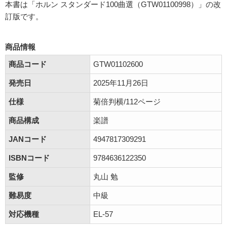
本書は「ホルン スタンダード100曲選（GTW01100998）」の改
訂版です。
商品情報
商品コード
GTW01102600
発売日
2025年11月26日
仕様
菊倍判横/112ページ
商品構成
楽譜
JANコード
4947817309291
ISBNコード
9784636122350
監修
丸山 勉
難易度
中級
対応機種
EL-57