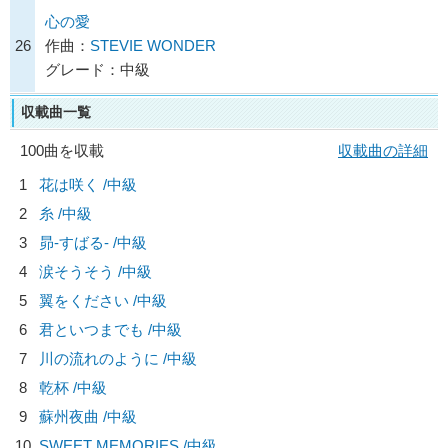
心の愛
26
作曲：
STEVIE WONDER
グレード：中級
収載曲一覧
100曲を収載
収載曲の詳細
1
花は咲く /中級
2
糸 /中級
3
昴-すばる- /中級
4
涙そうそう /中級
5
翼をください /中級
6
君といつまでも /中級
7
川の流れのように /中級
8
乾杯 /中級
9
蘇州夜曲 /中級
10
SWEET MEMORIES /中級