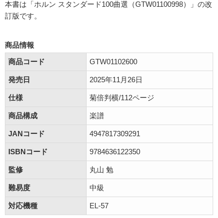
本書は「ホルン スタンダード100曲選（GTW01100998）」の改
訂版です。
商品情報
商品コード
GTW01102600
発売日
2025年11月26日
仕様
菊倍判横/112ページ
商品構成
楽譜
JANコード
4947817309291
ISBNコード
9784636122350
監修
丸山 勉
難易度
中級
対応機種
EL-57