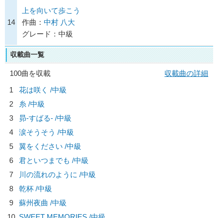
上を向いて歩こう
14
作曲：
中村 八大
グレード：中級
収載曲一覧
100曲を収載
収載曲の詳細
1
花は咲く /中級
2
糸 /中級
3
昴-すばる- /中級
4
涙そうそう /中級
5
翼をください /中級
6
君といつまでも /中級
7
川の流れのように /中級
8
乾杯 /中級
9
蘇州夜曲 /中級
10
SWEET MEMORIES /中級