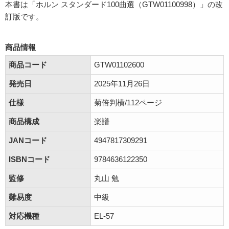
本書は「ホルン スタンダード100曲選（GTW01100998）」の改
訂版です。
商品情報
商品コード
GTW01102600
発売日
2025年11月26日
仕様
菊倍判横/112ページ
商品構成
楽譜
JANコード
4947817309291
ISBNコード
9784636122350
監修
丸山 勉
難易度
中級
対応機種
EL-57