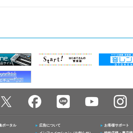
集ポータル
広告について
お客様サポート
インフォメーション（お知らせ）
特約店様・書店様