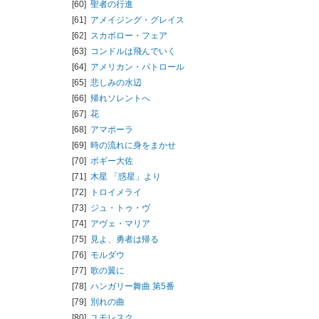
[60]
聖者の行進
[61]
アメイジング・グレイス
[62]
スカボロー・フェア
[63]
コンドルは飛んでいく
[64]
アメリカン・パトロール
[65]
悲しみの水辺
[66]
帰れソレントへ
[67]
花
[68]
アマポーラ
[69]
時の流れに身をまかせ
[70]
ボギー大佐
[71]
木星 「惑星」より
[72]
トロイメライ
[73]
ジュ・トゥ・ヴ
[74]
アヴェ・マリア
[75]
見よ、勇者は帰る
[76]
モルダウ
[77]
歌の翼に
[78]
ハンガリー舞曲 第5番
[79]
別れの曲
[80]
ユモレスク