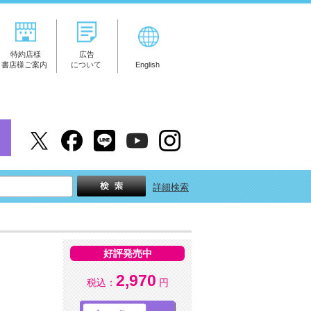
特約店様
広告
書店様ご案内
について
English
詳細検索
好評発売中
2,970
税込：
円