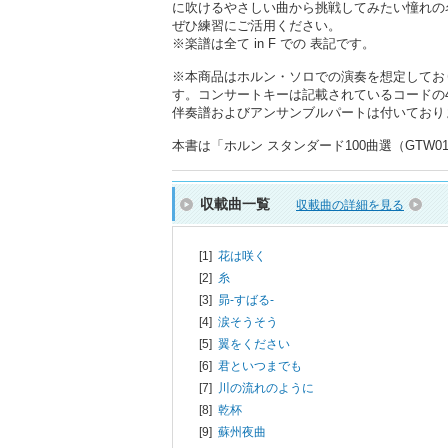
に吹けるやさしい曲から挑戦してみたい憧れの
ぜひ練習にご活用ください。
※楽譜は全て in F での 表記です。
※本商品はホルン・ソロでの演奏を想定してお
す。コンサートキーは記載されているコードの
伴奏譜およびアンサンブルパートは付いており
本書は「ホルン スタンダード100曲選（GTW01
収載曲一覧
収載曲の詳細を見る
[1]
花は咲く
[2]
糸
[3]
昴-すばる-
[4]
涙そうそう
[5]
翼をください
[6]
君といつまでも
[7]
川の流れのように
[8]
乾杯
[9]
蘇州夜曲