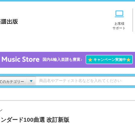
お客様
サポート
★
★
国内&輸入楽譜も豊富♪
キャンペーン実施中
てのカテゴリー
ン
ンダード100曲選 改訂新版