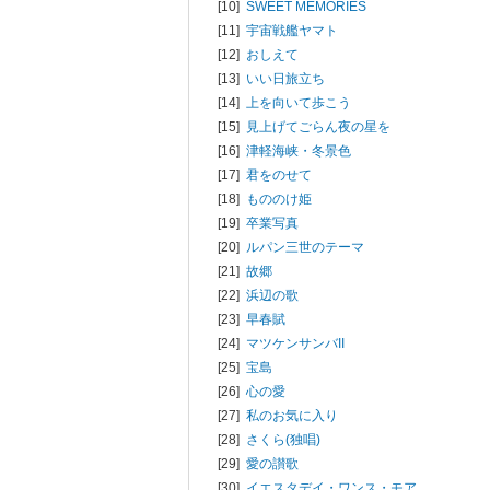
[10]
SWEET MEMORIES
[11]
宇宙戦艦ヤマト
[12]
おしえて
[13]
いい日旅立ち
[14]
上を向いて歩こう
[15]
見上げてごらん夜の星を
[16]
津軽海峡・冬景色
[17]
君をのせて
[18]
もののけ姫
[19]
卒業写真
[20]
ルパン三世のテーマ
[21]
故郷
[22]
浜辺の歌
[23]
早春賦
[24]
マツケンサンバII
[25]
宝島
[26]
心の愛
[27]
私のお気に入り
[28]
さくら(独唱)
[29]
愛の讃歌
[30]
イエスタデイ・ワンス・モア