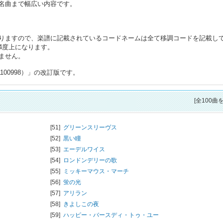
名曲まで幅広い内容です。
りますので、楽譜に記載されているコードネームは全て移調コードを記載し
4度上になります。
ません。
100998）」の改訂版です。
[全100曲
[51]
グリーンスリーヴス
[52]
黒い瞳
[53]
エーデルワイス
[54]
ロンドンデリーの歌
[55]
ミッキーマウス・マーチ
[56]
蛍の光
[57]
アリラン
[58]
きよしこの夜
[59]
ハッピー・バースディ・トゥ・ユー