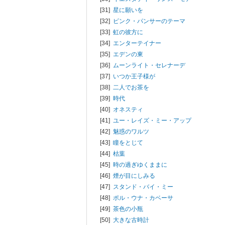
[31]
星に願いを
[32]
ピンク・パンサーのテーマ
[33]
虹の彼方に
[34]
エンターテイナー
[35]
エデンの東
[36]
ムーンライト・セレナーデ
[37]
いつか王子様が
[38]
二人でお茶を
[39]
時代
[40]
オネスティ
[41]
ユー・レイズ・ミー・アップ
[42]
魅惑のワルツ
[43]
瞳をとじて
[44]
枯葉
[45]
時の過ぎゆくままに
[46]
煙が目にしみる
[47]
スタンド・バイ・ミー
[48]
ポル・ウナ・カベーサ
[49]
茶色の小瓶
[50]
大きな古時計