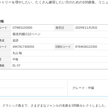
ートリーを増やしたい、たくさん練習したい方のための100曲集。リニ
情報
コード
GTW01102600
発売日
2025年11月26日
菊倍判横/112ページ
構成
楽譜
コード
4947817309291
ISBNコード
9784636122350
丸山 勉
度
中級
機種
EL-57
グレード：中級
、クラシック曲まで、さまざまなジャンルの名曲を100曲セレクトしました。