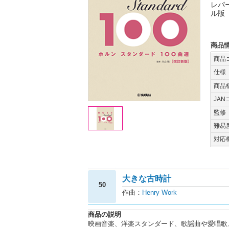
レパ
ル版
商品
商品
仕様
商品
JAN
監修
難易
対応
大きな古時計
50
作曲：
Henry Work
商品の説明
映画音楽、洋楽スタンダード、歌謡曲や愛唱歌