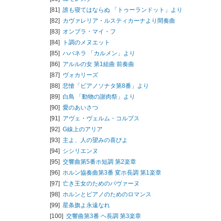
[81]
誰も寝てはならぬ 「トゥーランドット」より
[82]
カヴァレリア・ルスティカーナより間奏曲
[83]
オンブラ・マイ・フ
[84]
ト調のメヌエット
[85]
ハバネラ 「カルメン」より
[86]
アルルの女 第1組曲 前奏曲
[87]
ヴォカリーズ
[88]
悲愴「ピアノソナタ第8番」より
[89]
白鳥 「動物の謝肉祭」より
[90]
愛のあいさつ
[91]
アヴェ・ヴェルム・コルプス
[92]
G線上のアリア
[93]
主よ、人の望みの喜びよ
[94]
シシリエンヌ
[95]
交響曲第5番ホ短調 第2楽章
[96]
ホルン協奏曲第3番 変ホ長調 第1楽章
[97]
亡き王女のためのパヴァーヌ
[98]
ホルンとピアノのためのロマンス
[99]
星条旗よ永遠なれ
[100]
交響曲第3番 ヘ長調 第3楽章