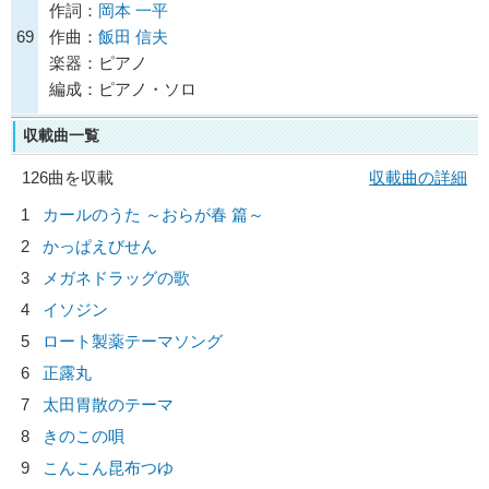
作詞：
岡本 一平
69
作曲：
飯田 信夫
楽器：ピアノ
編成：ピアノ・ソロ
収載曲一覧
126曲を収載
収載曲の詳細
1
カールのうた ～おらが春 篇～
2
かっぱえびせん
3
メガネドラッグの歌
4
イソジン
5
ロート製薬テーマソング
6
正露丸
7
太田胃散のテーマ
8
きのこの唄
9
こんこん昆布つゆ