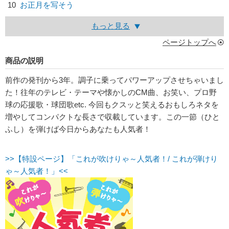
10
お正月を写そう
もっと見る
ページトップへ
商品の説明
前作の発刊から3年。調子に乗ってパワーアップさせちゃいまし
た！往年のテレビ・テーマや懐かしのCM曲、お笑い、プロ野
球の応援歌・球団歌etc. 今回もクスッと笑えるおもしろネタを
増やしてコンパクトな長さで収載しています。この一節（ひと
ふし）を弾けば今日からあなたも人気者！
>>【特設ページ】「これが吹けりゃ～人気者！/ これが弾けり
ゃ～人気者！」<<