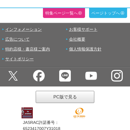
特集ページ一覧へ
ページトップへ
インフォメーション
お客様サポート
広告について
会社概要
特約店様・書店様ご案内
個人情報保護方針
サイトポリシー
PC版で見る
JASRAC許諾番号：
6523417007Y31018