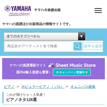
ヤマハの楽譜ほか出版商品の情報サイトです。
条件を追加
ヤマハの楽譜通販サイト
国内&輸入楽譜も豊富♪
★
★
キャンペーン実施中
ピアノ
>
ポピュラーピアノ（ソロ）
>
オムニバス曲集
これが弾けりゃ～人気者！
ピアノネタ126選