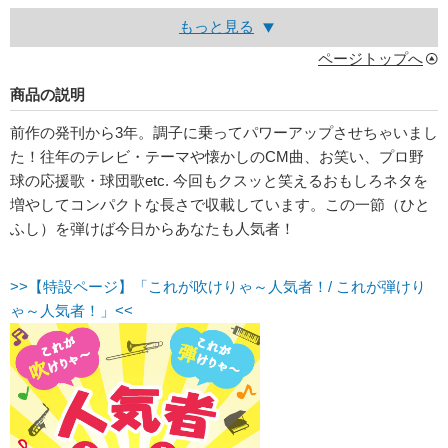
もっと見る
ページトップへ
商品の説明
前作の発刊から3年。調子に乗ってパワーアップさせちゃいまし
た！往年のテレビ・テーマや懐かしのCM曲、お笑い、プロ野
球の応援歌・球団歌etc. 今回もクスッと笑えるおもしろネタを
増やしてコンパクトな長さで収載しています。この一節（ひと
ふし）を弾けば今日からあなたも人気者！
>>【特設ページ】「これが吹けりゃ～人気者！/ これが弾けり
ゃ～人気者！」<<