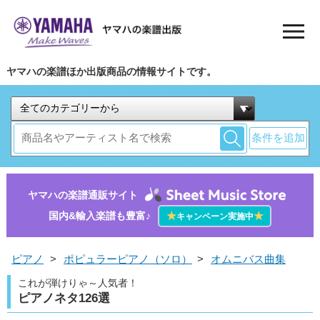
ヤマハの楽譜ほか出版商品の情報サイトです。
条件を追加
ヤマハの楽譜通販サイト
国内&輸入楽譜も豊富♪
★
★
キャンペーン実施中
ピアノ
>
ポピュラーピアノ（ソロ）
>
オムニバス曲集
これが弾けりゃ～人気者！
ピアノネタ126選