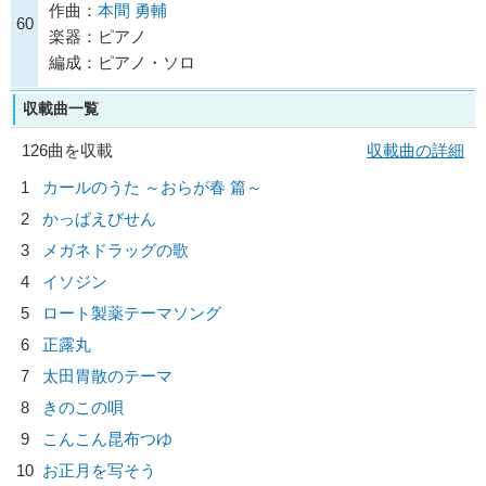
作曲：
本間 勇輔
60
楽器：ピアノ
編成：ピアノ・ソロ
収載曲一覧
126曲を収載
収載曲の詳細
1
カールのうた ～おらが春 篇～
2
かっぱえびせん
3
メガネドラッグの歌
4
イソジン
5
ロート製薬テーマソング
6
正露丸
7
太田胃散のテーマ
8
きのこの唄
9
こんこん昆布つゆ
10
お正月を写そう