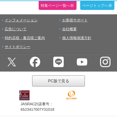
特集ページ一覧へ
ページトップへ
インフォメーション
お客様サポート
広告について
会社概要
特約店様・書店様ご案内
個人情報保護方針
サイトポリシー
PC版で見る
JASRAC許諾番号：
6523417007Y31018