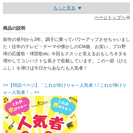
もっと見る
ページトップへ
商品の説明
前作の発刊から3年。調子に乗ってパワーアップさせちゃいまし
た！往年のテレビ・テーマや懐かしのCM曲、お笑い、プロ野
球の応援歌・球団歌etc. 今回もクスッと笑えるおもしろネタを
増やしてコンパクトな長さで収載しています。この一節（ひと
ふし）を弾けば今日からあなたも人気者！
>>【特設ページ】「これが吹けりゃ～人気者！/ これが弾けり
ゃ～人気者！」<<