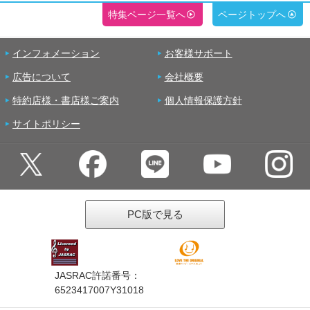
特集ページ一覧へ
ページトップへ
インフォメーション
お客様サポート
広告について
会社概要
特約店様・書店様ご案内
個人情報保護方針
サイトポリシー
PC版で見る
JASRAC許諾番号：
6523417007Y31018