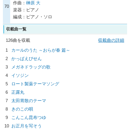
作曲：
榊原 大
70
楽器：ピアノ
編成：ピアノ・ソロ
収載曲一覧
126曲を収載
収載曲の詳細
1
カールのうた ～おらが春 篇～
2
かっぱえびせん
3
メガネドラッグの歌
4
イソジン
5
ロート製薬テーマソング
6
正露丸
7
太田胃散のテーマ
8
きのこの唄
9
こんこん昆布つゆ
10
お正月を写そう