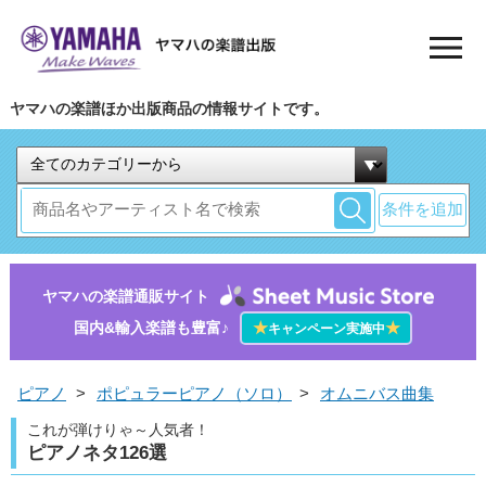
ヤマハの楽譜ほか出版商品の情報サイトです。
条件を追加
ヤマハの楽譜通販サイト
国内&輸入楽譜も豊富♪
★
★
キャンペーン実施中
ピアノ
>
ポピュラーピアノ（ソロ）
>
オムニバス曲集
これが弾けりゃ～人気者！
ピアノネタ126選