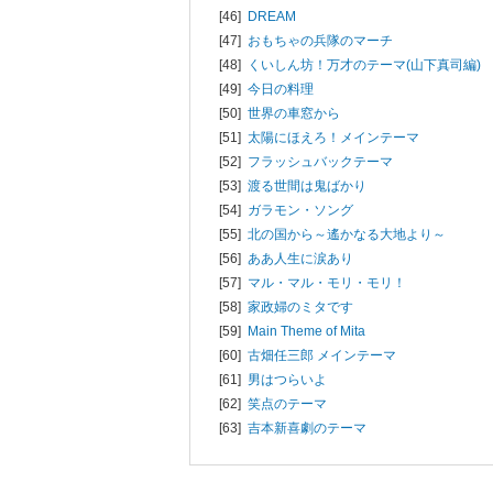
[46]
DREAM
[47]
おもちゃの兵隊のマーチ
[48]
くいしん坊！万才のテーマ(山下真司編)
[49]
今日の料理
[50]
世界の車窓から
[51]
太陽にほえろ！メインテーマ
[52]
フラッシュバックテーマ
[53]
渡る世間は鬼ばかり
[54]
ガラモン・ソング
[55]
北の国から～遙かなる大地より～
[56]
ああ人生に涙あり
[57]
マル・マル・モリ・モリ！
[58]
家政婦のミタです
[59]
Main Theme of Mita
[60]
古畑任三郎 メインテーマ
[61]
男はつらいよ
[62]
笑点のテーマ
[63]
吉本新喜劇のテーマ