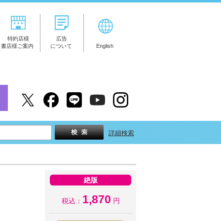
特約店様
広告
書店様ご案内
について
English
詳細検索
絶版
1,870
税込：
円