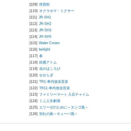
[109]
得賞歌
[110]
オクラホマ・ミクサー
[111]
JR-SH1
[112]
JR-SH2
[113]
JR-SH3
[114]
JR-SH5
[115]
Water Crown
[116]
twilight
[117]
春
[118]
鉄腕アトム
[119]
花のほころび
[120]
せせらぎ
[121]
TR1-車内放送音楽
[122]
TR11-車内放送音楽
[123]
ファミリーマート 入店チャイム
[124]
ミニ人生劇場
[125]
エリーゼのために～タンゴ風～
[126]
別れの曲～キューバ風～