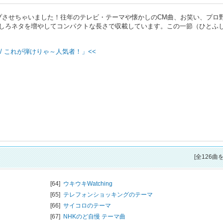
プさせちゃいました！往年のテレビ・テーマや懐かしのCM曲、お笑い、プロ
おもしろネタを増やしてコンパクトな長さで収載しています。この一節（ひとふ
/ これが弾けりゃ～人気者！」<<
[全126曲
[64]
ウキウキWatching
[65]
テレフォンショッキングのテーマ
[66]
サイコロのテーマ
[67]
NHKのど自慢 テーマ曲