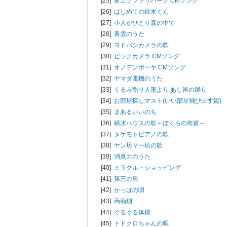
[25]
富士サファリパーク CMソング
[26]
はじめての鈴木くん
[27]
小人がひとり森の中で
[28]
青雲のうた
[29]
ヨドバシカメラの歌
[30]
ビックカメラ CMソング
[31]
オノデンボーヤ CMソング
[32]
ヤマダ電機のうた
[33]
くるみ割り人形より あし笛の踊り
[34]
お部屋探しマスト(いい部屋飛び出す篇)
[35]
まあるいいのち
[36]
積水ハウスの歌～ぼくらの街篇～
[37]
タケモトピアノの歌
[38]
ヤン坊マー坊の歌
[39]
消臭力のうた
[40]
ミラクル・ショッピング
[41]
第三の男
[42]
かっぱの唄
[43]
蒟蒻畑
[44]
ぐるぐる体操
[45]
トドクロちゃんの唄