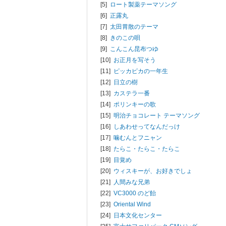
[5]
ロート製薬テーマソング
[6]
正露丸
[7]
太田胃散のテーマ
[8]
きのこの唄
[9]
こんこん昆布つゆ
[10]
お正月を写そう
[11]
ピッカピカの一年生
[12]
日立の樹
[13]
カステラ一番
[14]
ポリンキーの歌
[15]
明治チョコレート テーマソング
[16]
しあわせってなんだっけ
[17]
噛むんとフニャン
[18]
たらこ・たらこ・たらこ
[19]
目覚め
[20]
ウィスキーが、お好きでしょ
[21]
人間みな兄弟
[22]
VC3000 のど飴
[23]
Oriental Wind
[24]
日本文化センター