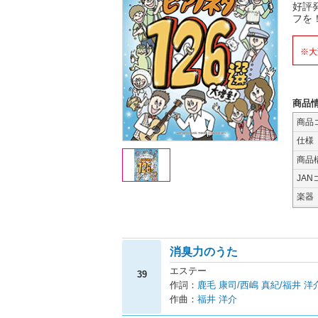
好評
フを
※大
商品
商品
仕様
商品
JAN
楽器
消臭力のうた
エステー
39
作詞：
鹿毛 康司/西嶋 真紀/福井 洋
作曲：
福井 洋介