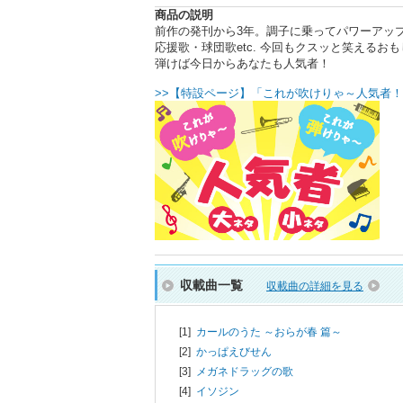
商品の説明
前作の発刊から3年。調子に乗ってパワーアッ
応援歌・球団歌etc. 今回もクスッと笑える
弾けば今日からあなたも人気者！
>>【特設ページ】「これが吹けりゃ～人気者！
収載曲一覧
収載曲の詳細を見る
[1]
カールのうた ～おらが春 篇～
[2]
かっぱえびせん
[3]
メガネドラッグの歌
[4]
イソジン