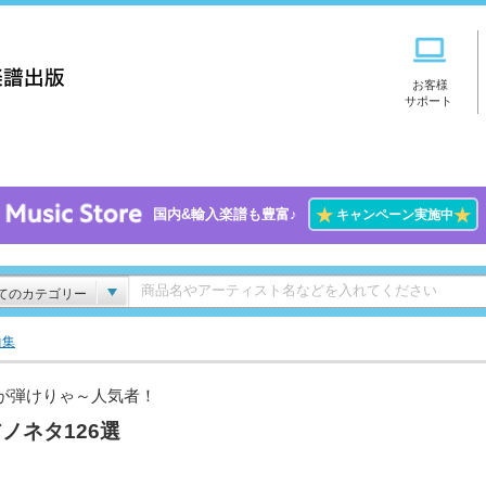
お客様
サポート
★
★
国内&輸入楽譜も豊富♪
キャンペーン実施中
てのカテゴリー
曲集
が弾けりゃ～人気者！
ノネタ126選