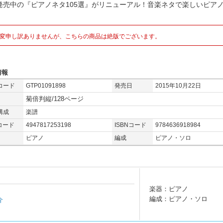
発売中の『ピアノネタ105選』がリニューアル！音楽ネタで楽しいピア
！
変申し訳ありませんが、こちらの商品は絶版でございます。
情報
コード
GTP01091898
発売日
2015年10月22日
菊倍判縦/128ページ
構成
楽譜
コード
4947817253198
ISBNコード
9784636918984
ピアノ
編成
ピアノ・ソロ
楽器：ピアノ
編成：ピアノ・ソロ
介