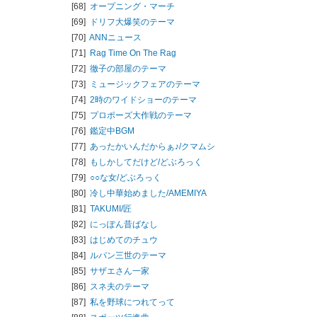
[68]
オープニング・マーチ
[69]
ドリフ大爆笑のテーマ
[70]
ANNニュース
[71]
Rag Time On The Rag
[72]
徹子の部屋のテーマ
[73]
ミュージックフェアのテーマ
[74]
2時のワイドショーのテーマ
[75]
プロポーズ大作戦のテーマ
[76]
鑑定中BGM
[77]
あったかいんだからぁ♪/
クマムシ
[78]
もしかしてだけど/
どぶろっく
[79]
○○な女/
どぶろっく
[80]
冷し中華始めました/
AMEMIYA
[81]
TAKUMI/匠
[82]
にっぽん昔ばなし
[83]
はじめてのチュウ
[84]
ルパン三世のテーマ
[85]
サザエさん一家
[86]
スネ夫のテーマ
[87]
私を野球につれてって