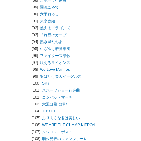
[88]
スポーツ行進曲
[89]
闘魂こめて
[90]
六甲おろし
[91]
東京音頭
[92]
燃えよドラゴンズ！
[93]
それ行けカープ
[94]
熱き星たちよ
[95]
いざゆけ若鷹軍団
[96]
ファイターズ讃歌
[97]
吠えろライオンズ
[98]
We Love Marines
[99]
羽ばたけ楽天イーグルス
[100]
SKY
[101]
スポーツショー行進曲
[102]
コンバットマーチ
[103]
栄冠は君に輝く
[104]
TRUTH
[105]
ふり向くな君は美しい
[106]
WE ARE THE CHAMP NIPPON
[107]
クシコス・ポスト
[108]
順位発表のファンファーレ