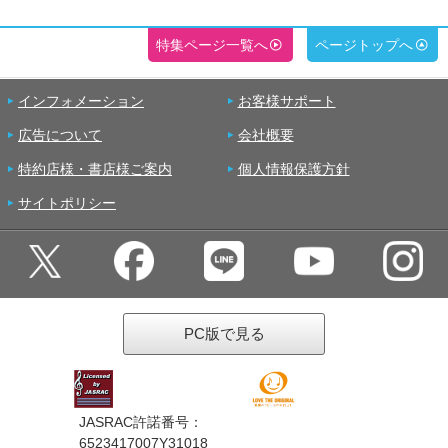
特集ページ一覧へ
ページトップへ
インフォメーション
お客様サポート
広告について
会社概要
特約店様・書店様ご案内
個人情報保護方針
サイトポリシー
PC版で見る
JASRAC許諾番号：
6523417007Y31018