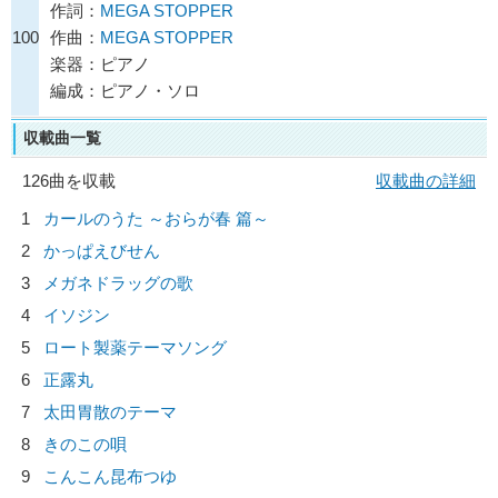
作詞：
MEGA STOPPER
100
作曲：
MEGA STOPPER
楽器：ピアノ
編成：ピアノ・ソロ
収載曲一覧
126曲を収載
収載曲の詳細
1
カールのうた ～おらが春 篇～
2
かっぱえびせん
3
メガネドラッグの歌
4
イソジン
5
ロート製薬テーマソング
6
正露丸
7
太田胃散のテーマ
8
きのこの唄
9
こんこん昆布つゆ