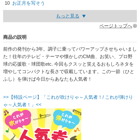
10
お正月を写そう
もっと見る
ページトップへ
商品の説明
前作の発刊から3年。調子に乗ってパワーアップさせちゃいまし
た！往年のテレビ・テーマや懐かしのCM曲、お笑い、プロ野
球の応援歌・球団歌etc. 今回もクスッと笑えるおもしろネタを
増やしてコンパクトな長さで収載しています。この一節（ひと
ふし）を弾けば今日からあなたも人気者！
>>【特設ページ】「これが吹けりゃ～人気者！/ これが弾けり
ゃ～人気者！」<<