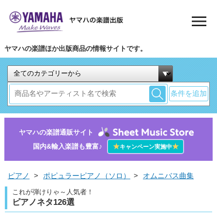
ヤマハの楽譜ほか出版商品の情報サイトです。
条件を追加
ヤマハの楽譜通販サイト
国内&輸入楽譜も豊富♪
★
★
キャンペーン実施中
ピアノ
>
ポピュラーピアノ（ソロ）
>
オムニバス曲集
これが弾けりゃ～人気者！
ピアノネタ126選