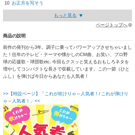
10
お正月を写そう
もっと見る
ページトップへ
商品の説明
前作の発刊から3年。調子に乗ってパワーアップさせちゃいまし
た！往年のテレビ・テーマや懐かしのCM曲、お笑い、プロ野
球の応援歌・球団歌etc. 今回もクスッと笑えるおもしろネタを
増やしてコンパクトな長さで収載しています。この一節（ひと
ふし）を弾けば今日からあなたも人気者！
>>【特設ページ】「これが吹けりゃ～人気者！/ これが弾けり
ゃ～人気者！」<<