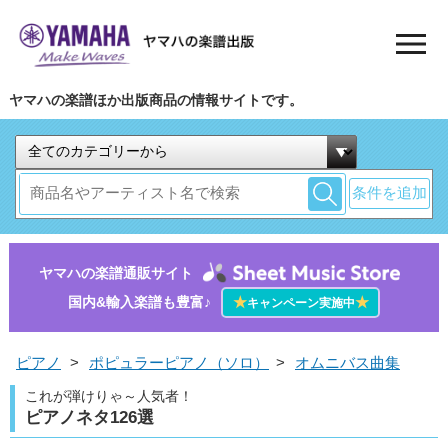
ヤマハの楽譜ほか出版商品の情報サイトです。
条件を追加
ヤマハの楽譜通販サイト
国内&輸入楽譜も豊富♪
★
★
キャンペーン実施中
ピアノ
>
ポピュラーピアノ（ソロ）
>
オムニバス曲集
これが弾けりゃ～人気者！
ピアノネタ126選