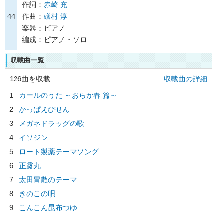
作詞：
赤崎 充
44
作曲：
礒村 淳
楽器：ピアノ
編成：ピアノ・ソロ
収載曲一覧
126曲を収載
収載曲の詳細
1
カールのうた ～おらが春 篇～
2
かっぱえびせん
3
メガネドラッグの歌
4
イソジン
5
ロート製薬テーマソング
6
正露丸
7
太田胃散のテーマ
8
きのこの唄
9
こんこん昆布つゆ