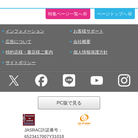
特集ページ一覧へ
ページトップへ
インフォメーション
お客様サポート
広告について
会社概要
特約店様・書店様ご案内
個人情報保護方針
サイトポリシー
PC版で見る
JASRAC許諾番号：
6523417007Y31018