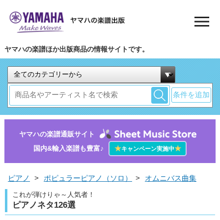
ヤマハの楽譜ほか出版商品の情報サイトです。
条件を追加
ヤマハの楽譜通販サイト
国内&輸入楽譜も豊富♪
★
★
キャンペーン実施中
ピアノ
>
ポピュラーピアノ（ソロ）
>
オムニバス曲集
これが弾けりゃ～人気者！
ピアノネタ126選