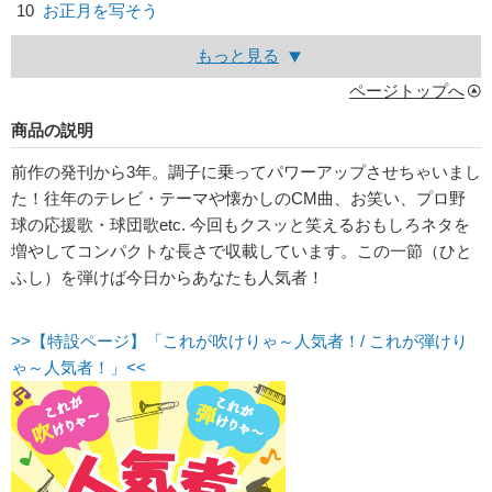
10
お正月を写そう
もっと見る
ページトップへ
商品の説明
前作の発刊から3年。調子に乗ってパワーアップさせちゃいまし
た！往年のテレビ・テーマや懐かしのCM曲、お笑い、プロ野
球の応援歌・球団歌etc. 今回もクスッと笑えるおもしろネタを
増やしてコンパクトな長さで収載しています。この一節（ひと
ふし）を弾けば今日からあなたも人気者！
>>【特設ページ】「これが吹けりゃ～人気者！/ これが弾けり
ゃ～人気者！」<<