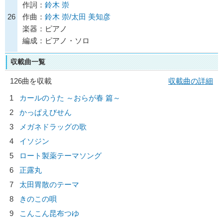
作詞：
鈴木 崇
26
作曲：
鈴木 崇/太田 美知彦
楽器：ピアノ
編成：ピアノ・ソロ
収載曲一覧
126曲を収載
収載曲の詳細
1
カールのうた ～おらが春 篇～
2
かっぱえびせん
3
メガネドラッグの歌
4
イソジン
5
ロート製薬テーマソング
6
正露丸
7
太田胃散のテーマ
8
きのこの唄
9
こんこん昆布つゆ