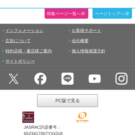
特集ページ一覧へ
ページトップへ
インフォメーション
お客様サポート
広告について
会社概要
特約店様・書店様ご案内
個人情報保護方針
サイトポリシー
PC版で見る
JASRAC許諾番号：
6523417007Y31018