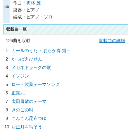
作曲：
梅林 茂
66
楽器：ピアノ
編成：ピアノ・ソロ
収載曲一覧
126曲を収載
収載曲の詳細
1
カールのうた ～おらが春 篇～
2
かっぱえびせん
3
メガネドラッグの歌
4
イソジン
5
ロート製薬テーマソング
6
正露丸
7
太田胃散のテーマ
8
きのこの唄
9
こんこん昆布つゆ
10
お正月を写そう