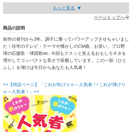
もっと見る
ページトップへ
商品の説明
前作の発刊から3年。調子に乗ってパワーアップさせちゃいまし
た！往年のテレビ・テーマや懐かしのCM曲、お笑い、プロ野
球の応援歌・球団歌etc. 今回もクスッと笑えるおもしろネタを
増やしてコンパクトな長さで収載しています。この一節（ひと
ふし）を弾けば今日からあなたも人気者！
>>【特設ページ】「これが吹けりゃ～人気者！/ これが弾けり
ゃ～人気者！」<<