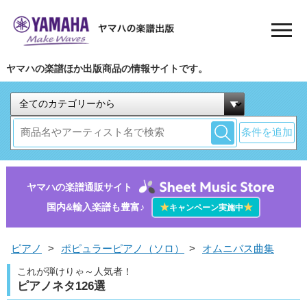
ヤマハの楽譜ほか出版商品の情報サイトです。
条件を追加
ヤマハの楽譜通販サイト
国内&輸入楽譜も豊富♪
★
★
キャンペーン実施中
ピアノ
>
ポピュラーピアノ（ソロ）
>
オムニバス曲集
これが弾けりゃ～人気者！
ピアノネタ126選