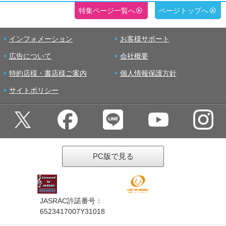
特集ページ一覧へ
ページトップへ
インフォメーション
お客様サポート
広告について
会社概要
特約店様・書店様ご案内
個人情報保護方針
サイトポリシー
PC版で見る
JASRAC許諾番号：
6523417007Y31018