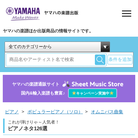
ヤマハの楽譜ほか出版商品の情報サイトです。
条件を追加
ヤマハの楽譜通販サイト
国内&輸入楽譜も豊富♪
★
★
キャンペーン実施中
ピアノ
>
ポピュラーピアノ（ソロ）
>
オムニバス曲集
これが弾けりゃ～人気者！
ピアノネタ126選