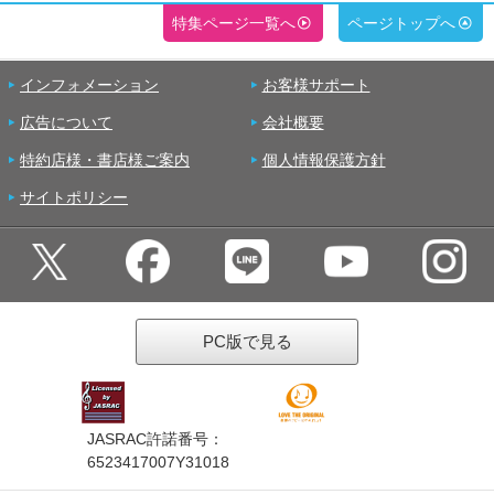
特集ページ一覧へ
ページトップへ
インフォメーション
お客様サポート
広告について
会社概要
特約店様・書店様ご案内
個人情報保護方針
サイトポリシー
PC版で見る
JASRAC許諾番号：
6523417007Y31018