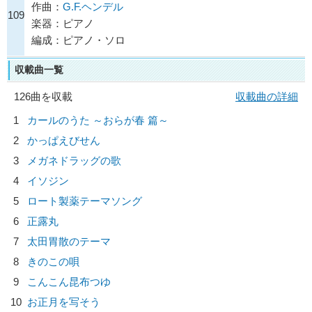
作曲：
G.F.ヘンデル
109
楽器：ピアノ
編成：ピアノ・ソロ
収載曲一覧
126曲を収載
収載曲の詳細
1
カールのうた ～おらが春 篇～
2
かっぱえびせん
3
メガネドラッグの歌
4
イソジン
5
ロート製薬テーマソング
6
正露丸
7
太田胃散のテーマ
8
きのこの唄
9
こんこん昆布つゆ
10
お正月を写そう