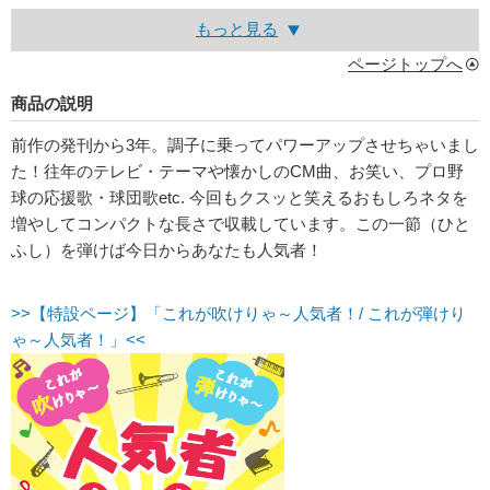
もっと見る
ページトップへ
商品の説明
前作の発刊から3年。調子に乗ってパワーアップさせちゃいまし
た！往年のテレビ・テーマや懐かしのCM曲、お笑い、プロ野
球の応援歌・球団歌etc. 今回もクスッと笑えるおもしろネタを
増やしてコンパクトな長さで収載しています。この一節（ひと
ふし）を弾けば今日からあなたも人気者！
>>【特設ページ】「これが吹けりゃ～人気者！/ これが弾けり
ゃ～人気者！」<<