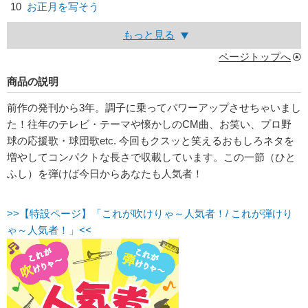
10
お正月を写そう
もっと見る
ページトップへ
商品の説明
前作の発刊から3年。調子に乗ってパワーアップさせちゃいまし
た！往年のテレビ・テーマや懐かしのCM曲、お笑い、プロ野
球の応援歌・球団歌etc. 今回もクスッと笑えるおもしろネタを
増やしてコンパクトな長さで収載しています。この一節（ひと
ふし）を弾けば今日からあなたも人気者！
>>【特設ページ】「これが吹けりゃ～人気者！/ これが弾けり
ゃ～人気者！」<<