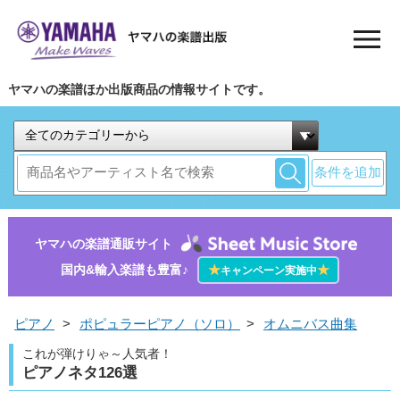
ヤマハの楽譜ほか出版商品の情報サイトです。
条件を追加
ヤマハの楽譜通販サイト
国内&輸入楽譜も豊富♪
★
★
キャンペーン実施中
ピアノ
>
ポピュラーピアノ（ソロ）
>
オムニバス曲集
これが弾けりゃ～人気者！
ピアノネタ126選