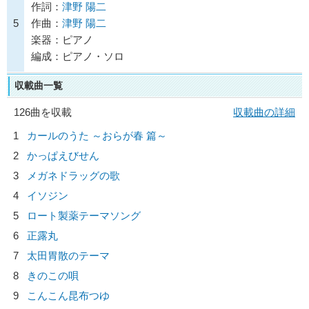
作詞：
津野 陽二
5
作曲：
津野 陽二
楽器：ピアノ
編成：ピアノ・ソロ
収載曲一覧
126曲を収載
収載曲の詳細
1
カールのうた ～おらが春 篇～
2
かっぱえびせん
3
メガネドラッグの歌
4
イソジン
5
ロート製薬テーマソング
6
正露丸
7
太田胃散のテーマ
8
きのこの唄
9
こんこん昆布つゆ