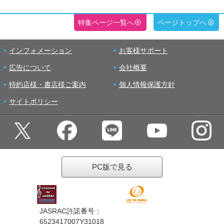
特集ページ一覧へ
ページトップへ
インフォメーション
お客様サポート
広告について
会社概要
特約店様・書店様ご案内
個人情報保護方針
サイトポリシー
PC版で見る
JASRAC許諾番号：
6523417007Y31018