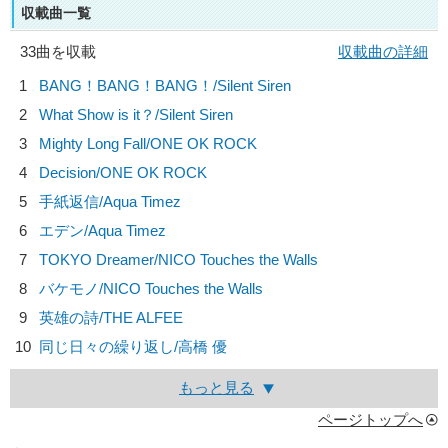
収載曲一覧
33曲を収載
収載曲の詳細
1
BANG！BANG！BANG！/
Silent Siren
2
What Show is it？/
Silent Siren
3
Mighty Long Fall/
ONE OK ROCK
4
Decision/
ONE OK ROCK
5
手紙返信/
Aqua Timez
6
エデン/
Aqua Timez
7
TOKYO Dreamer/
NICO Touches the Walls
8
バケモノ/
NICO Touches the Walls
9
英雄の詩/
THE ALFEE
10
同じ日々の繰り返し/
高橋 優
もっと見る
ページトップへ