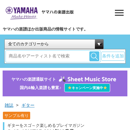
ヤマハの楽譜ほか出版商品の情報サイトです。
条件を追加
ヤマハの楽譜通販サイト
国内&輸入楽譜も豊富♪
★
★
キャンペーン実施中
雑誌
>
ギター
サンプル有り
ギターをスゴ～ク楽しめるプレイマガジン