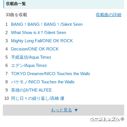
収載曲一覧
33曲を収載
収載曲の詳細
1
BANG！BANG！BANG！/
Silent Siren
2
What Show is it？/
Silent Siren
3
Mighty Long Fall/
ONE OK ROCK
4
Decision/
ONE OK ROCK
5
手紙返信/
Aqua Timez
6
エデン/
Aqua Timez
7
TOKYO Dreamer/
NICO Touches the Walls
8
バケモノ/
NICO Touches the Walls
9
英雄の詩/
THE ALFEE
10
同じ日々の繰り返し/
高橋 優
もっと見る
ページトップへ