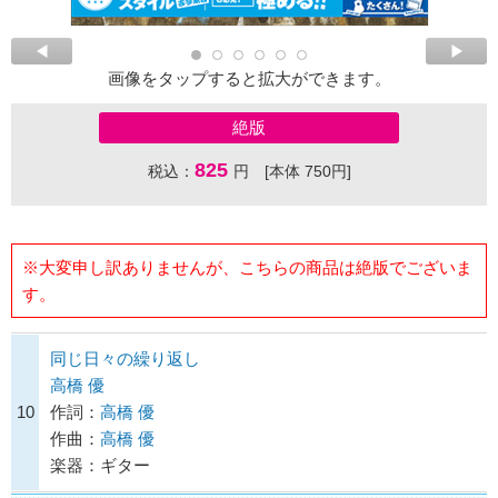
画像をタップすると拡大ができます。
絶版
825
税込：
円 [本体 750円]
※大変申し訳ありませんが、こちらの商品は絶版でございま
す。
同じ日々の繰り返し
高橋 優
10
作詞：
高橋 優
作曲：
高橋 優
楽器：ギター