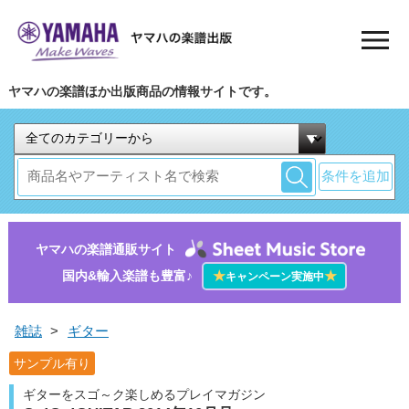
ヤマハの楽譜ほか出版商品の情報サイトです。
条件を追加
ヤマハの楽譜通販サイト
国内&輸入楽譜も豊富♪
★
★
キャンペーン実施中
雑誌
>
ギター
サンプル有り
ギターをスゴ～ク楽しめるプレイマガジン