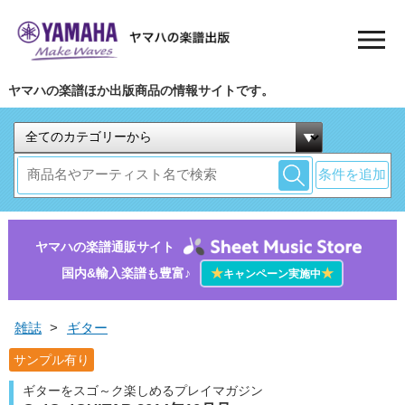
ヤマハの楽譜ほか出版商品の情報サイトです。
条件を追加
ヤマハの楽譜通販サイト
国内&輸入楽譜も豊富♪
★
★
キャンペーン実施中
雑誌
>
ギター
サンプル有り
ギターをスゴ～ク楽しめるプレイマガジン