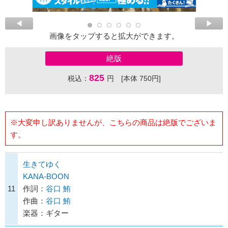
画像をタップすると拡大ができます。
絶版
825
税込：
円 [本体 750円]
※大変申し訳ありませんが、こちらの商品は絶版でございま
す。
生きてゆく
KANA-BOON
11
作詞：
谷口 鮪
作曲：
谷口 鮪
楽器：ギター