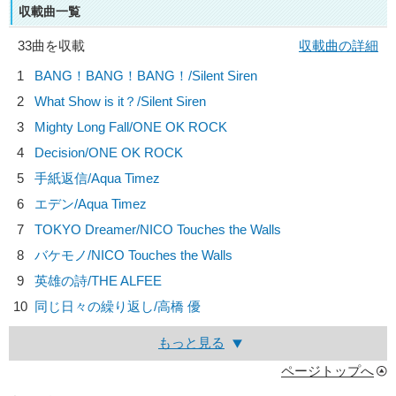
収載曲一覧
33曲を収載
収載曲の詳細
1
BANG！BANG！BANG！/
Silent Siren
2
What Show is it？/
Silent Siren
3
Mighty Long Fall/
ONE OK ROCK
4
Decision/
ONE OK ROCK
5
手紙返信/
Aqua Timez
6
エデン/
Aqua Timez
7
TOKYO Dreamer/
NICO Touches the Walls
8
バケモノ/
NICO Touches the Walls
9
英雄の詩/
THE ALFEE
10
同じ日々の繰り返し/
高橋 優
もっと見る
ページトップへ