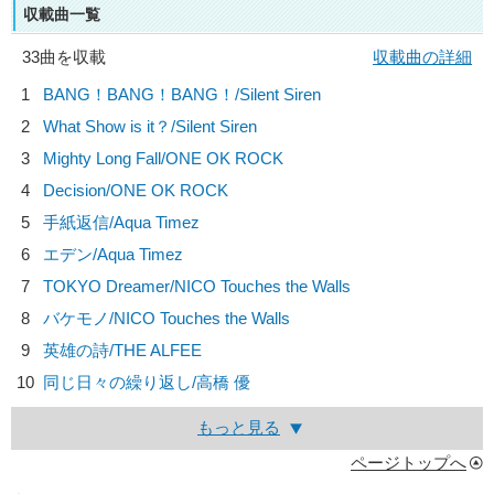
収載曲一覧
33曲を収載
収載曲の詳細
1
BANG！BANG！BANG！/
Silent Siren
2
What Show is it？/
Silent Siren
3
Mighty Long Fall/
ONE OK ROCK
4
Decision/
ONE OK ROCK
5
手紙返信/
Aqua Timez
6
エデン/
Aqua Timez
7
TOKYO Dreamer/
NICO Touches the Walls
8
バケモノ/
NICO Touches the Walls
9
英雄の詩/
THE ALFEE
10
同じ日々の繰り返し/
高橋 優
もっと見る
ページトップへ