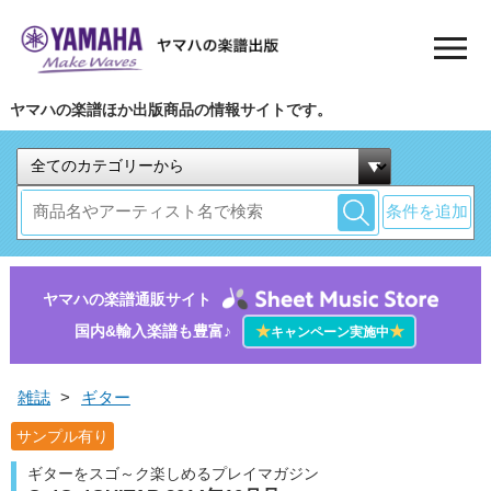
ヤマハの楽譜ほか出版商品の情報サイトです。
条件を追加
ヤマハの楽譜通販サイト
国内&輸入楽譜も豊富♪
★
★
キャンペーン実施中
雑誌
>
ギター
サンプル有り
ギターをスゴ～ク楽しめるプレイマガジン