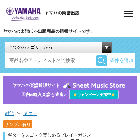
ヤマハの楽譜ほか出版商品の情報サイトです。
条件を追加
ヤマハの楽譜通販サイト
国内&輸入楽譜も豊富♪
★
★
キャンペーン実施中
雑誌
>
ギター
サンプル有り
ギターをスゴ～ク楽しめるプレイマガジン