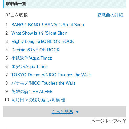
収載曲一覧
33曲を収載
収載曲の詳細
1
BANG！BANG！BANG！/
Silent Siren
2
What Show is it？/
Silent Siren
3
Mighty Long Fall/
ONE OK ROCK
4
Decision/
ONE OK ROCK
5
手紙返信/
Aqua Timez
6
エデン/
Aqua Timez
7
TOKYO Dreamer/
NICO Touches the Walls
8
バケモノ/
NICO Touches the Walls
9
英雄の詩/
THE ALFEE
10
同じ日々の繰り返し/
高橋 優
もっと見る
ページトップへ