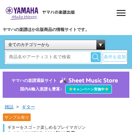
ヤマハの楽譜ほか出版商品の情報サイトです。
条件を追加
ヤマハの楽譜通販サイト
国内&輸入楽譜も豊富♪
★
★
キャンペーン実施中
雑誌
>
ギター
サンプル有り
ギターをスゴ～ク楽しめるプレイマガジン