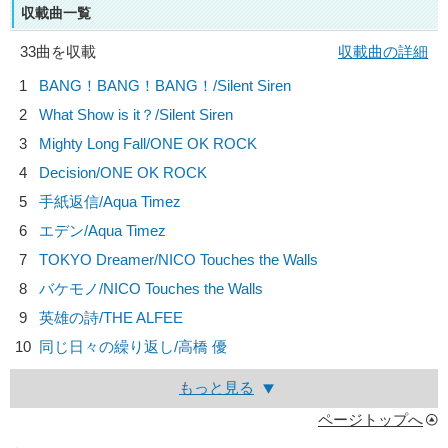
収載曲一覧
33曲を収載
収載曲の詳細
1
BANG！BANG！BANG！/
Silent Siren
2
What Show is it？/
Silent Siren
3
Mighty Long Fall/
ONE OK ROCK
4
Decision/
ONE OK ROCK
5
手紙返信/
Aqua Timez
6
エデン/
Aqua Timez
7
TOKYO Dreamer/
NICO Touches the Walls
8
バケモノ/
NICO Touches the Walls
9
英雄の詩/
THE ALFEE
10
同じ日々の繰り返し/
高橋 優
もっと見る
ページトップへ