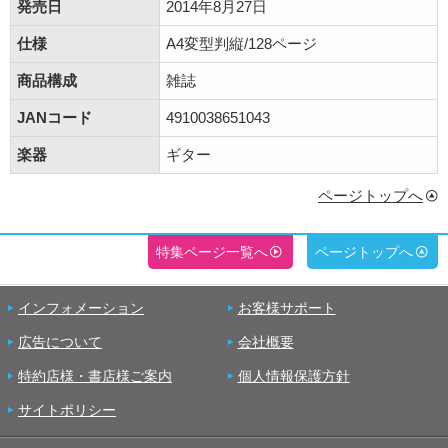
発売日
2014年8月27日
仕様
A4変型判縦/128ページ
商品構成
雑誌
JANコード
4910038651043
楽器
ギター
ページトップへ
特集ページ一覧へ
ページトップへ
インフォメーション
お客様サポート
広告について
会社概要
特約店様・書店様ご案内
個人情報保護方針
サイトポリシー