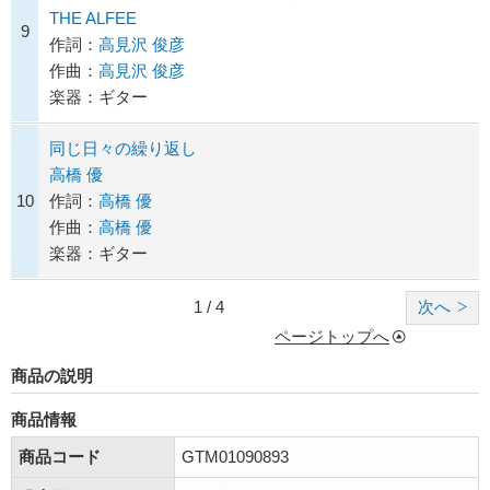
THE ALFEE
9
作詞：
高見沢 俊彦
作曲：
高見沢 俊彦
楽器：ギター
同じ日々の繰り返し
高橋 優
10
作詞：
高橋 優
作曲：
高橋 優
楽器：ギター
1 / 4
次へ
ページトップへ
商品の説明
商品情報
商品コード
GTM01090893