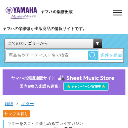
ヤマハの楽譜ほか出版商品の情報サイトです。
条件を追加
ヤマハの楽譜通販サイト
国内&輸入楽譜も豊富♪
★
★
キャンペーン実施中
雑誌
>
ギター
サンプル有り
ギターをスゴ～ク楽しめるプレイマガジン