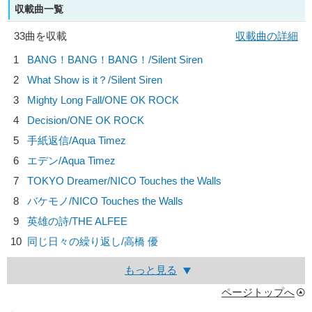
収載曲一覧
33曲を収載
収載曲の詳細
1
BANG！BANG！BANG！/
Silent Siren
2
What Show is it？/
Silent Siren
3
Mighty Long Fall/
ONE OK ROCK
4
Decision/
ONE OK ROCK
5
手紙返信/
Aqua Timez
6
エデン/
Aqua Timez
7
TOKYO Dreamer/
NICO Touches the Walls
8
バケモノ/
NICO Touches the Walls
9
英雄の詩/
THE ALFEE
10
同じ日々の繰り返し/
高橋 優
もっと見る
ページトップへ