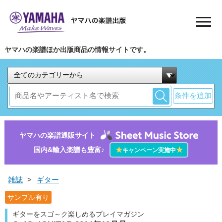
ヤマハの楽譜ほか出版商品の情報サイトです。
条件を追加
ヤマハの楽譜通販サイト
国内&輸入楽譜も豊富♪
★
★
キャンペーン実施中
雑誌
>
ギター
サンプル有り
ギターをスゴ～ク楽しめるプレイマガジン