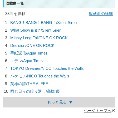
収載曲一覧
33曲を収載
収載曲の詳細
1
BANG！BANG！BANG！/
Silent Siren
2
What Show is it？/
Silent Siren
3
Mighty Long Fall/
ONE OK ROCK
4
Decision/
ONE OK ROCK
5
手紙返信/
Aqua Timez
6
エデン/
Aqua Timez
7
TOKYO Dreamer/
NICO Touches the Walls
8
バケモノ/
NICO Touches the Walls
9
英雄の詩/
THE ALFEE
10
同じ日々の繰り返し/
高橋 優
もっと見る
ページトップへ