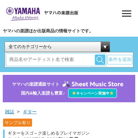
ヤマハの楽譜ほか出版商品の情報サイトです。
条件を追加
ヤマハの楽譜通販サイト
国内&輸入楽譜も豊富♪
★
★
キャンペーン実施中
雑誌
>
ギター
サンプル有り
ギターをスゴ～ク楽しめるプレイマガジン