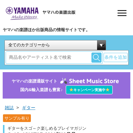
ヤマハの楽譜ほか出版商品の情報サイトです。
条件を追加
ヤマハの楽譜通販サイト
国内&輸入楽譜も豊富♪
★
★
キャンペーン実施中
雑誌
>
ギター
サンプル有り
ギターをスゴ～ク楽しめるプレイマガジン