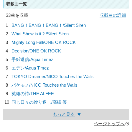
収載曲一覧
33曲を収載
収載曲の詳細
1
BANG！BANG！BANG！/
Silent Siren
2
What Show is it？/
Silent Siren
3
Mighty Long Fall/
ONE OK ROCK
4
Decision/
ONE OK ROCK
5
手紙返信/
Aqua Timez
6
エデン/
Aqua Timez
7
TOKYO Dreamer/
NICO Touches the Walls
8
バケモノ/
NICO Touches the Walls
9
英雄の詩/
THE ALFEE
10
同じ日々の繰り返し/
高橋 優
もっと見る
ページトップへ