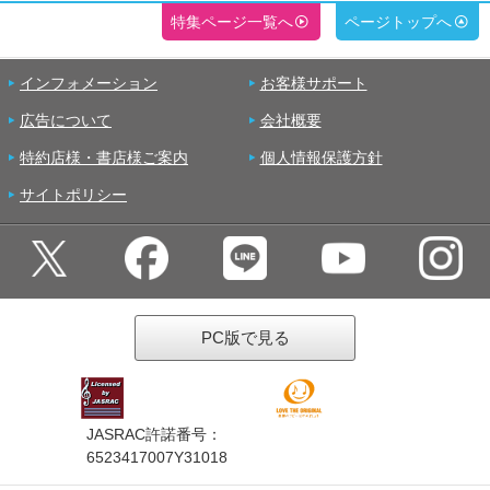
特集ページ一覧へ
ページトップへ
インフォメーション
お客様サポート
広告について
会社概要
特約店様・書店様ご案内
個人情報保護方針
サイトポリシー
PC版で見る
JASRAC許諾番号：
6523417007Y31018