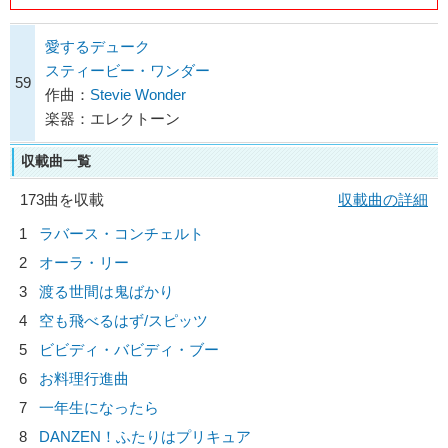
愛するデューク
スティービー・ワンダー
59
作曲：
Stevie Wonder
楽器：エレクトーン
収載曲一覧
173曲を収載
収載曲の詳細
1
ラバース・コンチェルト
2
オーラ・リー
3
渡る世間は鬼ばかり
4
空も飛べるはず/
スピッツ
5
ビビディ・バビディ・ブー
6
お料理行進曲
7
一年生になったら
8
DANZEN！ふたりはプリキュア