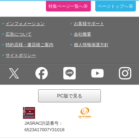
特集ページ一覧へ
ページトップへ
インフォメーション
お客様サポート
広告について
会社概要
特約店様・書店様ご案内
個人情報保護方針
サイトポリシー
PC版で見る
JASRAC許諾番号：
6523417007Y31018