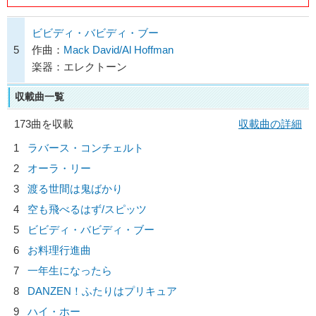
ビビディ・バビディ・ブー
5
作曲：
Mack David/Al Hoffman
楽器：エレクトーン
収載曲一覧
173曲を収載
収載曲の詳細
1
ラバース・コンチェルト
2
オーラ・リー
3
渡る世間は鬼ばかり
4
空も飛べるはず/
スピッツ
5
ビビディ・バビディ・ブー
6
お料理行進曲
7
一年生になったら
8
DANZEN！ふたりはプリキュア
9
ハイ・ホー