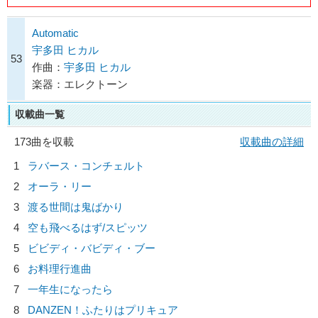
Automatic
宇多田 ヒカル
53
作曲：
宇多田 ヒカル
楽器：エレクトーン
収載曲一覧
173曲を収載
収載曲の詳細
1
ラバース・コンチェルト
2
オーラ・リー
3
渡る世間は鬼ばかり
4
空も飛べるはず/
スピッツ
5
ビビディ・バビディ・ブー
6
お料理行進曲
7
一年生になったら
8
DANZEN！ふたりはプリキュア