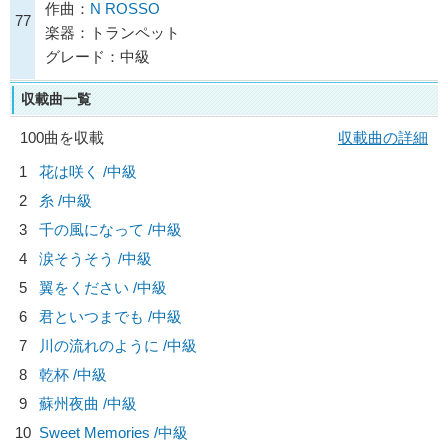
作曲：
N ROSSO
77
楽器：トランペット
グレード：中級
収載曲一覧
100曲を収載
収載曲の詳細
1
花は咲く /中級
2
糸 /中級
3
千の風になって /中級
4
涙そうそう /中級
5
翼をください /中級
6
君といつまでも /中級
7
川の流れのように /中級
8
乾杯 /中級
9
蘇州夜曲 /中級
10
Sweet Memories /中級