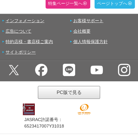
特集ページ一覧へ
ページトップへ
インフォメーション
お客様サポート
広告について
会社概要
特約店様・書店様ご案内
個人情報保護方針
サイトポリシー
PC版で見る
JASRAC許諾番号：
6523417007Y31018