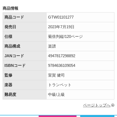
商品情報
商品コード
GTW01101277
発売日
2023年7月19日
仕様
菊倍判縦/120ページ
商品構成
楽譜
JANコード
4947817298892
ISBNコード
9784636109054
監修
室賀 健司
楽器
トランペット
難易度
中級/上級
ページトップへ