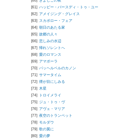
[60]
きよしこの夜
[61]
ハッピー・バースディ・トゥ・ユー
[62]
アメイジング・グレイス
[63]
スカボロー・フェア
[64]
朝日のあたる家
[65]
故郷の人々
[66]
悲しみの水辺
[67]
帰れソレントへ
[68]
愛のロマンス
[69]
アマポーラ
[70]
パッヘルベルのカノン
[71]
サマータイム
[72]
煙が目にしみる
[73]
木星
[74]
トロイメライ
[75]
ジュ・トゥ・ヴ
[76]
アヴェ・マリア
[77]
夜空のトランペット
[78]
モルダウ
[79]
歌の翼に
[80]
愛の夢