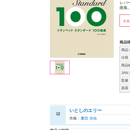
レパ
曲集
※大
商品
商品
仕様
商品
JAN
監修
楽器
いとしのエリー
12
作曲：
桑田 佳祐