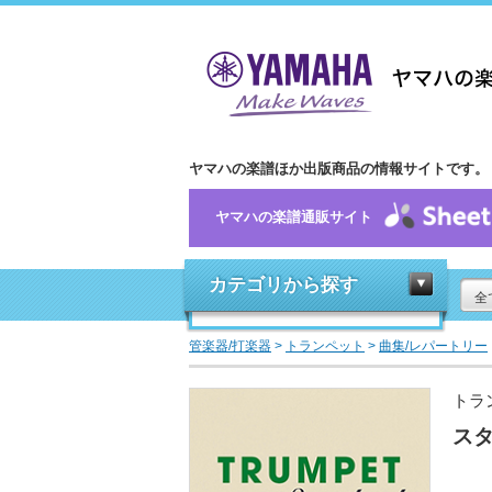
ヤマハの楽譜ほか出版商品の情報サイトです。
ヤマハの楽譜通販サイト
カテゴリから探す
全
管楽器/打楽器
>
トランペット
>
曲集/レパートリー
トラ
スタ