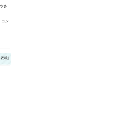
やさ
。コン
を収載]