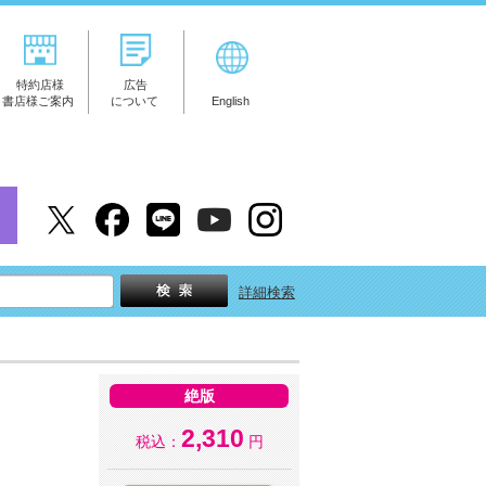
特約店様
広告
書店様ご案内
について
English
詳細検索
絶版
2,310
税込：
円