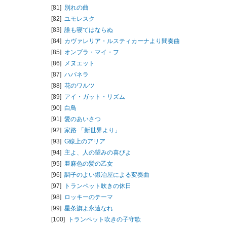
[81]
別れの曲
[82]
ユモレスク
[83]
誰も寝てはならぬ
[84]
カヴァレリア・ルスティカーナより間奏曲
[85]
オンブラ・マイ・フ
[86]
メヌエット
[87]
ハバネラ
[88]
花のワルツ
[89]
アイ・ガット・リズム
[90]
白鳥
[91]
愛のあいさつ
[92]
家路 「新世界より」
[93]
G線上のアリア
[94]
主よ、人の望みの喜びよ
[95]
亜麻色の髪の乙女
[96]
調子のよい鍛冶屋による変奏曲
[97]
トランペット吹きの休日
[98]
ロッキーのテーマ
[99]
星条旗よ永遠なれ
[100]
トランペット吹きの子守歌