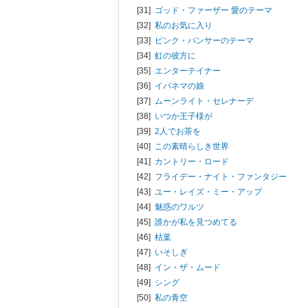
[31]
ゴッド・ファーザー 愛のテーマ
[32]
私のお気に入り
[33]
ピンク・パンサーのテーマ
[34]
虹の彼方に
[35]
エンターテイナー
[36]
イパネマの娘
[37]
ムーンライト・セレナーデ
[38]
いつか王子様が
[39]
2人でお茶を
[40]
この素晴らしき世界
[41]
カントリー・ロード
[42]
フライデー・ナイト・ファンタジー
[43]
ユー・レイズ・ミー・アップ
[44]
魅惑のワルツ
[45]
誰かが私を見つめてる
[46]
枯葉
[47]
いそしぎ
[48]
イン・ザ・ムード
[49]
シング
[50]
私の青空