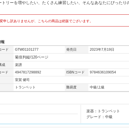
ートリーを増やしたい、たくさん練習したい、そんなあなたにぴったりの
。
変申し訳ありませんが、こちらの商品は絶版でございます。
情報
コード
GTW01101277
発売日
2023年7月19日
菊倍判縦/120ページ
構成
楽譜
コード
4947817298892
ISBNコード
9784636109054
室賀 健司
トランペット
難易度
中級/上級
楽器：トランペット
グレード：中級