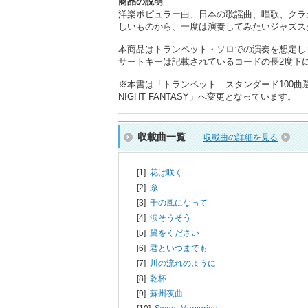
商品の説明
洋楽ポピュラー曲、日本の歌謡曲、唱歌、クラ
しいものから、一度は演奏してみたいジャズス
本商品はトランペット・ソロでの演奏を想定し
サートキーは記載されているコードの長2度下にな
※本書は「トランペット スタンダード100曲選」
NIGHT FANTASY」へ変更となっています。
収載曲一覧
収載曲の詳細を見る
[1]
花は咲く
[2]
糸
[3]
千の風になって
[4]
涙そうそう
[5]
翼をください
[6]
君といつまでも
[7]
川の流れのように
[8]
乾杯
[9]
蘇州夜曲