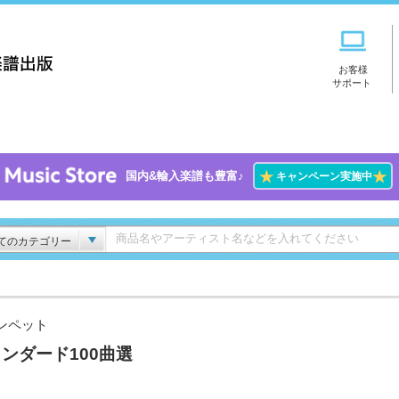
お客様
サポート
★
★
国内&輸入楽譜も豊富♪
キャンペーン実施中
てのカテゴリー
ンペット
ンダード100曲選