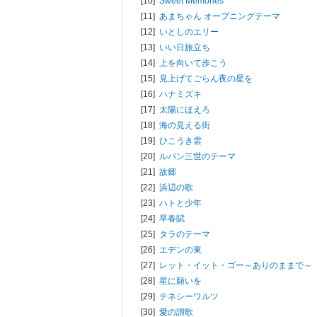
[10]
Sweet Memories
[11]
あまちゃん オープニングテーマ
[12]
いとしのエリー
[13]
いい日旅立ち
[14]
上を向いて歩こう
[15]
見上げてごらん夜の星を
[16]
ハナミズキ
[17]
太陽にほえろ
[18]
海の見える街
[19]
ひこうき雲
[20]
ルパン三世のテーマ
[21]
故郷
[22]
浜辺の歌
[23]
ハトと少年
[24]
早春賦
[25]
タラのテーマ
[26]
エデンの東
[27]
レット・イット・ゴー～ありのままで～
[28]
星に願いを
[29]
テネシーワルツ
[30]
愛の讃歌