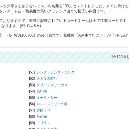
シック等さまざまなジャンルの名曲を100曲セレクトしました。すぐに吹ける
タンダード曲・難易度の高いクラシック曲まで幅広い内容です。
ておりますので、楽譜に記載されているコードネームは全て移調コードです
ります。(例: C→B♭)
（GTW01100700）の改訂版です。収載曲「A列車で行こう」が「FRIDAY
[全100曲
[51]
シング・シング・シング
[52]
大きな古時計
[53]
グリーンスリーヴス
[54]
黒い瞳
[55]
オーラ・リー
[56]
ロンドンデリーの歌
[57]
夢路より
[58]
蛍の光
[59]
アリラン