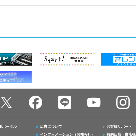
集ポータル
広告について
お客様サポート
インフォメーション（お知らせ）
特約店様・書店様