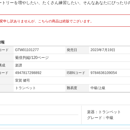
ートリーを増やしたい、たくさん練習したい、そんなあなたにぴったりの
。
変申し訳ありませんが、こちらの商品は絶版でございます。
情報
コード
GTW01101277
発売日
2023年7月19日
菊倍判縦/120ページ
構成
楽譜
コード
4947817298892
ISBNコード
9784636109054
室賀 健司
トランペット
難易度
中級/上級
楽器：トランペット
グレード：中級