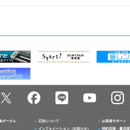
集ポータル
広告について
お客様サポート
インフォメーション（お知らせ）
特約店様・書店様