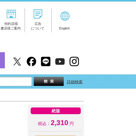
特約店様
広告
書店様ご案内
について
English
詳細検索
絶版
2,310
税込：
円