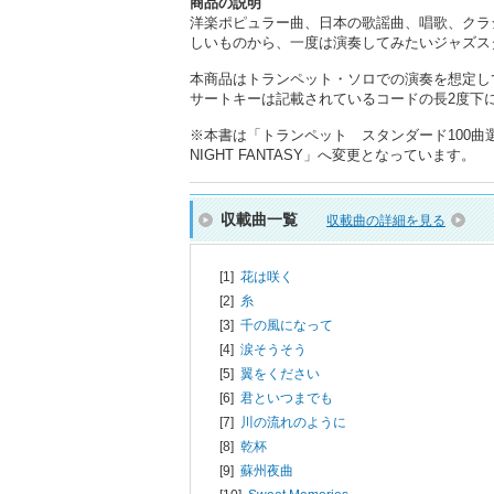
商品の説明
洋楽ポピュラー曲、日本の歌謡曲、唱歌、クラ
しいものから、一度は演奏してみたいジャズス
本商品はトランペット・ソロでの演奏を想定し
サートキーは記載されているコードの長2度下にな
※本書は「トランペット スタンダード100曲選」
NIGHT FANTASY」へ変更となっています。
収載曲一覧
収載曲の詳細を見る
[1]
花は咲く
[2]
糸
[3]
千の風になって
[4]
涙そうそう
[5]
翼をください
[6]
君といつまでも
[7]
川の流れのように
[8]
乾杯
[9]
蘇州夜曲