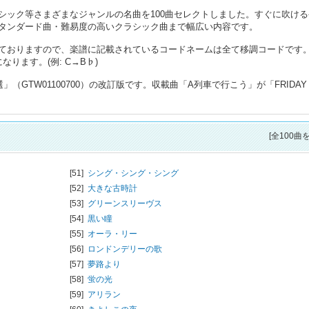
シック等さまざまなジャンルの名曲を100曲セレクトしました。すぐに吹ける
タンダード曲・難易度の高いクラシック曲まで幅広い内容です。
ておりますので、楽譜に記載されているコードネームは全て移調コードです
ります。(例: C→B♭)
（GTW01100700）の改訂版です。収載曲「A列車で行こう」が「FRIDAY
[全100曲
[51]
シング・シング・シング
[52]
大きな古時計
[53]
グリーンスリーヴス
[54]
黒い瞳
[55]
オーラ・リー
[56]
ロンドンデリーの歌
[57]
夢路より
[58]
蛍の光
[59]
アリラン