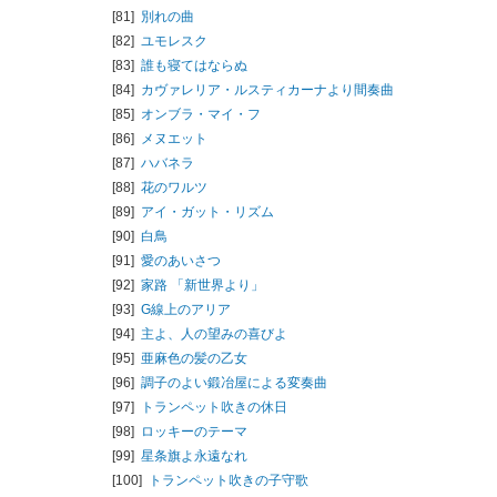
[81]
別れの曲
[82]
ユモレスク
[83]
誰も寝てはならぬ
[84]
カヴァレリア・ルスティカーナより間奏曲
[85]
オンブラ・マイ・フ
[86]
メヌエット
[87]
ハバネラ
[88]
花のワルツ
[89]
アイ・ガット・リズム
[90]
白鳥
[91]
愛のあいさつ
[92]
家路 「新世界より」
[93]
G線上のアリア
[94]
主よ、人の望みの喜びよ
[95]
亜麻色の髪の乙女
[96]
調子のよい鍛冶屋による変奏曲
[97]
トランペット吹きの休日
[98]
ロッキーのテーマ
[99]
星条旗よ永遠なれ
[100]
トランペット吹きの子守歌