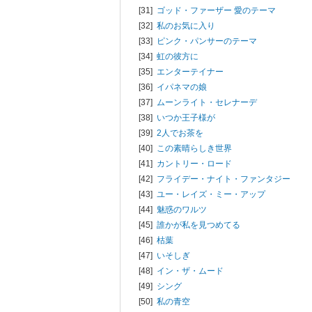
[31]
ゴッド・ファーザー 愛のテーマ
[32]
私のお気に入り
[33]
ピンク・パンサーのテーマ
[34]
虹の彼方に
[35]
エンターテイナー
[36]
イパネマの娘
[37]
ムーンライト・セレナーデ
[38]
いつか王子様が
[39]
2人でお茶を
[40]
この素晴らしき世界
[41]
カントリー・ロード
[42]
フライデー・ナイト・ファンタジー
[43]
ユー・レイズ・ミー・アップ
[44]
魅惑のワルツ
[45]
誰かが私を見つめてる
[46]
枯葉
[47]
いそしぎ
[48]
イン・ザ・ムード
[49]
シング
[50]
私の青空