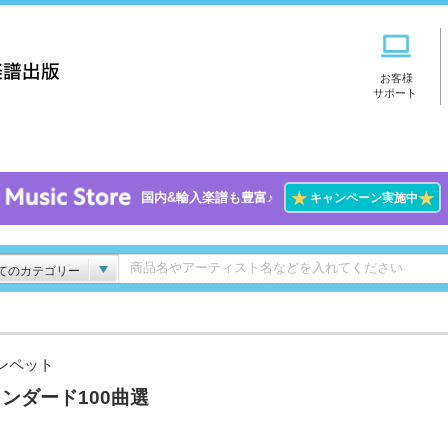
お客様
サポート
★
★
国内&輸入楽譜も豊富♪
キャンペーン実施中
てのカテゴリー
ンペット
ンダード100曲選