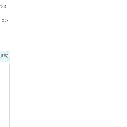
やさ
。コン
を収載]