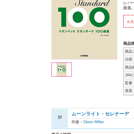
レパ
曲集
※大
商品
商品
仕様
商品
JAN
監修
楽器
ムーンライト・セレナーデ
37
作曲：
Glenn Miller