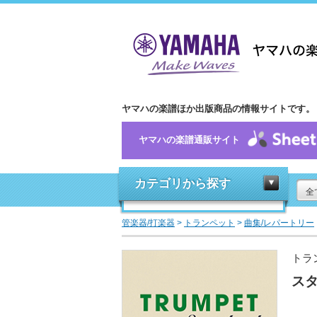
ヤマハの楽譜ほか出版商品の情報サイトです。
ヤマハの楽譜通販サイト
カテゴリから探す
全
管楽器/打楽器
>
トランペット
>
曲集/レパートリー
トラ
スタ