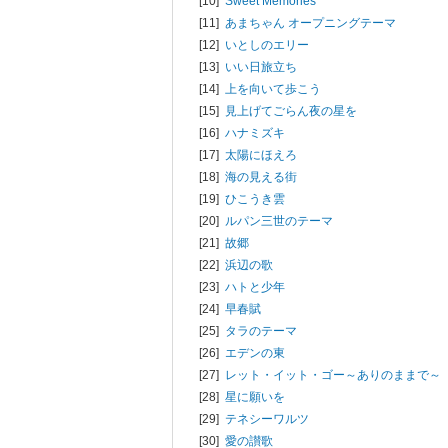
[10]
Sweet Memories
[11]
あまちゃん オープニングテーマ
[12]
いとしのエリー
[13]
いい日旅立ち
[14]
上を向いて歩こう
[15]
見上げてごらん夜の星を
[16]
ハナミズキ
[17]
太陽にほえろ
[18]
海の見える街
[19]
ひこうき雲
[20]
ルパン三世のテーマ
[21]
故郷
[22]
浜辺の歌
[23]
ハトと少年
[24]
早春賦
[25]
タラのテーマ
[26]
エデンの東
[27]
レット・イット・ゴー～ありのままで～
[28]
星に願いを
[29]
テネシーワルツ
[30]
愛の讃歌