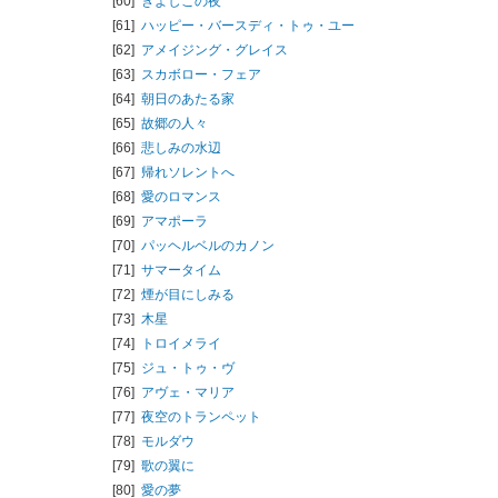
[60]
きよしこの夜
[61]
ハッピー・バースディ・トゥ・ユー
[62]
アメイジング・グレイス
[63]
スカボロー・フェア
[64]
朝日のあたる家
[65]
故郷の人々
[66]
悲しみの水辺
[67]
帰れソレントへ
[68]
愛のロマンス
[69]
アマポーラ
[70]
パッヘルベルのカノン
[71]
サマータイム
[72]
煙が目にしみる
[73]
木星
[74]
トロイメライ
[75]
ジュ・トゥ・ヴ
[76]
アヴェ・マリア
[77]
夜空のトランペット
[78]
モルダウ
[79]
歌の翼に
[80]
愛の夢