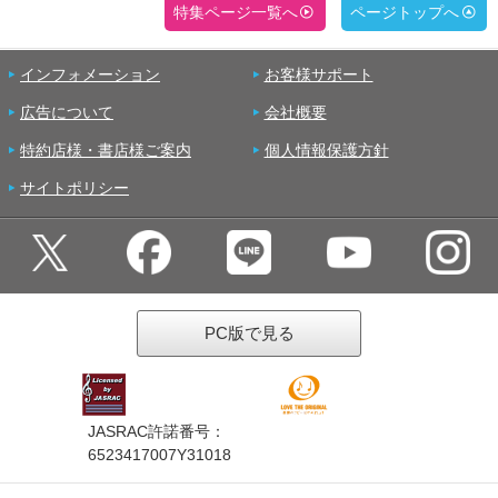
特集ページ一覧へ
ページトップへ
インフォメーション
お客様サポート
広告について
会社概要
特約店様・書店様ご案内
個人情報保護方針
サイトポリシー
PC版で見る
JASRAC許諾番号：
6523417007Y31018