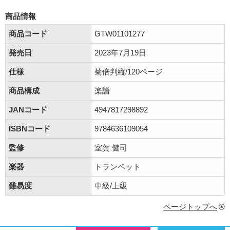
商品情報
商品コード
GTW01101277
発売日
2023年7月19日
仕様
菊倍判縦/120ページ
商品構成
楽譜
JANコード
4947817298892
ISBNコード
9784636109054
監修
室賀 健司
楽器
トランペット
難易度
中級/上級
ページトップへ