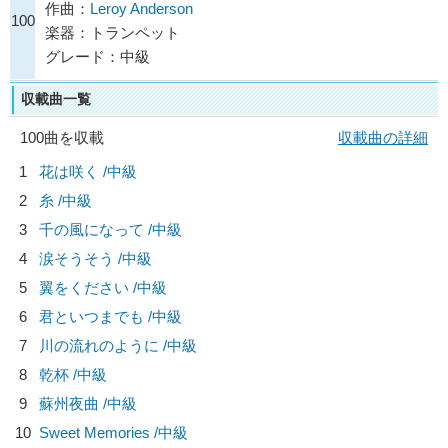
作曲：
Leroy Anderson
100
楽器：トランペット
グレード：中級
収載曲一覧
100曲を収載
収載曲の詳細
1
花は咲く /中級
2
糸 /中級
3
千の風になって /中級
4
涙そうそう /中級
5
翼をください /中級
6
君といつまでも /中級
7
川の流れのように /中級
8
乾杯 /中級
9
蘇州夜曲 /中級
10
Sweet Memories /中級