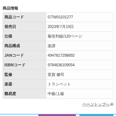
商品情報
商品コード
GTW01101277
発売日
2023年7月19日
仕様
菊倍判縦/120ページ
商品構成
楽譜
JANコード
4947817298892
ISBNコード
9784636109054
監修
室賀 健司
楽器
トランペット
難易度
中級/上級
ページトップへ