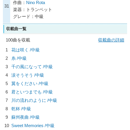
作曲：
Nino Rota
31
楽器：トランペット
グレード：中級
収載曲一覧
100曲を収載
収載曲の詳細
1
花は咲く /中級
2
糸 /中級
3
千の風になって /中級
4
涙そうそう /中級
5
翼をください /中級
6
君といつまでも /中級
7
川の流れのように /中級
8
乾杯 /中級
9
蘇州夜曲 /中級
10
Sweet Memories /中級