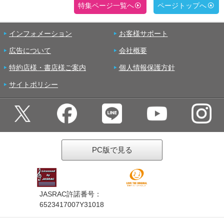
特集ページ一覧へ
ページトップへ
インフォメーション
お客様サポート
広告について
会社概要
特約店様・書店様ご案内
個人情報保護方針
サイトポリシー
PC版で見る
JASRAC許諾番号：
6523417007Y31018