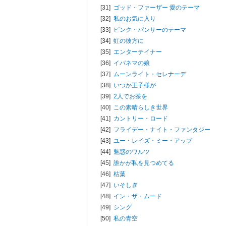
[31]
ゴッド・ファーザー 愛のテーマ
[32]
私のお気に入り
[33]
ピンク・パンサーのテーマ
[34]
虹の彼方に
[35]
エンターテイナー
[36]
イパネマの娘
[37]
ムーンライト・セレナーデ
[38]
いつか王子様が
[39]
2人でお茶を
[40]
この素晴らしき世界
[41]
カントリー・ロード
[42]
フライデー・ナイト・ファンタジー
[43]
ユー・レイズ・ミー・アップ
[44]
魅惑のワルツ
[45]
誰かが私を見つめてる
[46]
枯葉
[47]
いそしぎ
[48]
イン・ザ・ムード
[49]
シング
[50]
私の青空