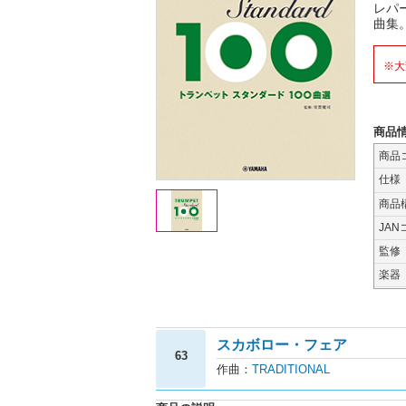
レパ
曲集
※大
商品
商品
仕様
商品
JAN
監修
楽器
スカボロー・フェア
63
作曲：
TRADITIONAL