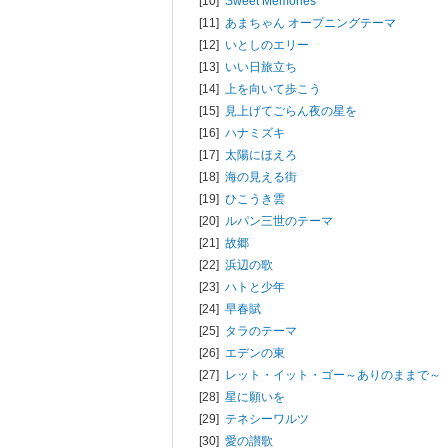
[10]
Sweet Memories
[11]
あまちゃん オープニングテーマ
[12]
いとしのエリー
[13]
いい日旅立ち
[14]
上を向いて歩こう
[15]
見上げてごらん夜の星を
[16]
ハナミズキ
[17]
太陽にほえろ
[18]
海の見える街
[19]
ひこうき雲
[20]
ルパン三世のテーマ
[21]
故郷
[22]
浜辺の歌
[23]
ハトと少年
[24]
早春賦
[25]
タラのテーマ
[26]
エデンの東
[27]
レット・イット・ゴー～ありのままで～
[28]
星に願いを
[29]
テネシーワルツ
[30]
愛の讃歌