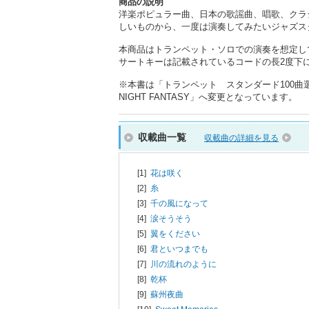
商品の説明
洋楽ポピュラー曲、日本の歌謡曲、唱歌、クラ
しいものから、一度は演奏してみたいジャズス
本商品はトランペット・ソロでの演奏を想定し
サートキーは記載されているコードの長2度下にな
※本書は「トランペット スタンダード100曲選」
NIGHT FANTASY」へ変更となっています。
収載曲一覧
収載曲の詳細を見る
[1]
花は咲く
[2]
糸
[3]
千の風になって
[4]
涙そうそう
[5]
翼をください
[6]
君といつまでも
[7]
川の流れのように
[8]
乾杯
[9]
蘇州夜曲