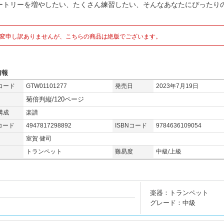
ートリーを増やしたい、たくさん練習したい、そんなあなたにぴったりの
。
変申し訳ありませんが、こちらの商品は絶版でございます。
情報
コード
GTW01101277
発売日
2023年7月19日
菊倍判縦/120ページ
構成
楽譜
コード
4947817298892
ISBNコード
9784636109054
室賀 健司
トランペット
難易度
中級/上級
楽器：トランペット
グレード：中級