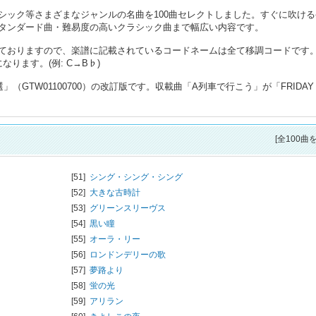
シック等さまざまなジャンルの名曲を100曲セレクトしました。すぐに吹ける
タンダード曲・難易度の高いクラシック曲まで幅広い内容です。
ておりますので、楽譜に記載されているコードネームは全て移調コードです
ります。(例: C→B♭)
（GTW01100700）の改訂版です。収載曲「A列車で行こう」が「FRIDAY
[全100曲
[51]
シング・シング・シング
[52]
大きな古時計
[53]
グリーンスリーヴス
[54]
黒い瞳
[55]
オーラ・リー
[56]
ロンドンデリーの歌
[57]
夢路より
[58]
蛍の光
[59]
アリラン