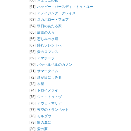
[60]
きよしこの夜
[61]
ハッピー・バースディ・トゥ・ユー
[62]
アメイジング・グレイス
[63]
スカボロー・フェア
[64]
朝日のあたる家
[65]
故郷の人々
[66]
悲しみの水辺
[67]
帰れソレントへ
[68]
愛のロマンス
[69]
アマポーラ
[70]
パッヘルベルのカノン
[71]
サマータイム
[72]
煙が目にしみる
[73]
木星
[74]
トロイメライ
[75]
ジュ・トゥ・ヴ
[76]
アヴェ・マリア
[77]
夜空のトランペット
[78]
モルダウ
[79]
歌の翼に
[80]
愛の夢