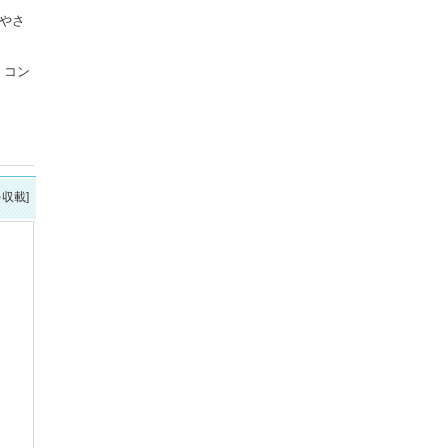
やさ
。コン
を収載]