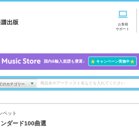
お客様
サポート
★
★
国内&輸入楽譜も豊富♪
キャンペーン実施中
てのカテゴリー
ンペット
ンダード100曲選