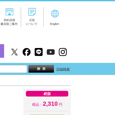
特約店様
広告
書店様ご案内
について
English
詳細検索
絶版
2,310
税込：
円