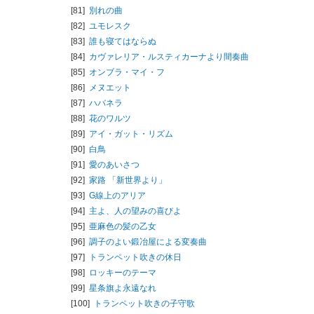
[81]
別れの曲
[82]
ユモレスク
[83]
誰も寝てはならぬ
[84]
カヴァレリア・ルスティカーナより間奏曲
[85]
オンブラ・マイ・フ
[86]
メヌエット
[87]
ハバネラ
[88]
花のワルツ
[89]
アイ・ガット・リズム
[90]
白鳥
[91]
愛のあいさつ
[92]
家路 「新世界より」
[93]
G線上のアリア
[94]
主よ、人の望みの喜びよ
[95]
亜麻色の髪の乙女
[96]
調子のよい鍛冶屋による変奏曲
[97]
トランペット吹きの休日
[98]
ロッキーのテーマ
[99]
星条旗よ永遠なれ
[100]
トランペット吹きの子守歌