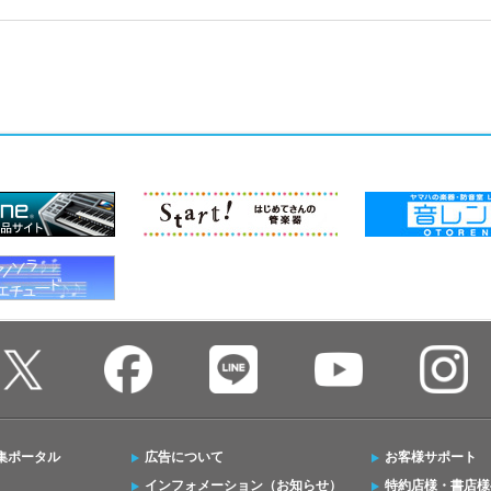
集ポータル
広告について
お客様サポート
インフォメーション（お知らせ）
特約店様・書店様