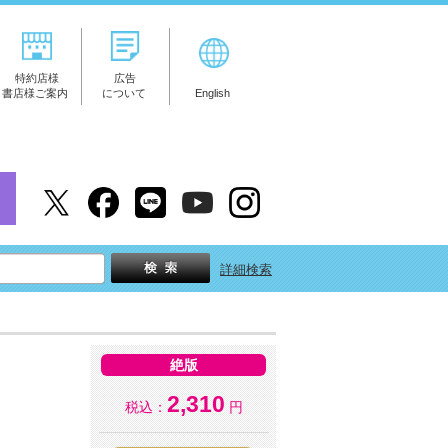
特約店様
広告
書店様ご案内
について
English
詳細検索
絶版
2,310
税込：
円