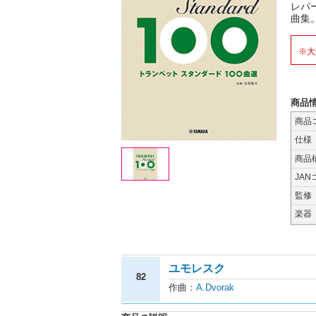
レパ
曲集
※大
商品
商品
仕様
商品
JAN
監修
楽器
ユモレスク
82
作曲：
A.Dvorak