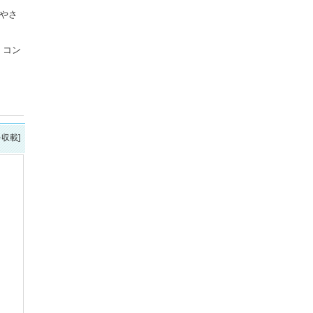
やさ
。コン
を収載]