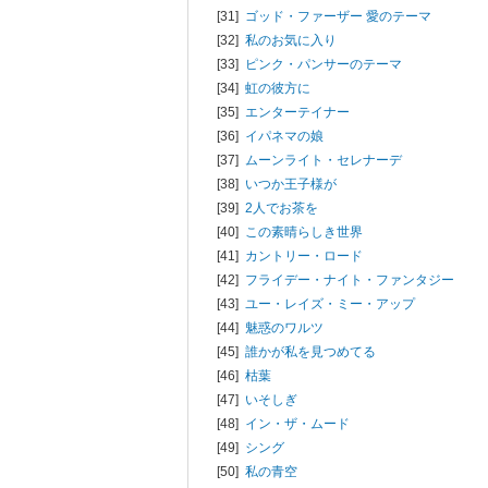
[31]
ゴッド・ファーザー 愛のテーマ
[32]
私のお気に入り
[33]
ピンク・パンサーのテーマ
[34]
虹の彼方に
[35]
エンターテイナー
[36]
イパネマの娘
[37]
ムーンライト・セレナーデ
[38]
いつか王子様が
[39]
2人でお茶を
[40]
この素晴らしき世界
[41]
カントリー・ロード
[42]
フライデー・ナイト・ファンタジー
[43]
ユー・レイズ・ミー・アップ
[44]
魅惑のワルツ
[45]
誰かが私を見つめてる
[46]
枯葉
[47]
いそしぎ
[48]
イン・ザ・ムード
[49]
シング
[50]
私の青空