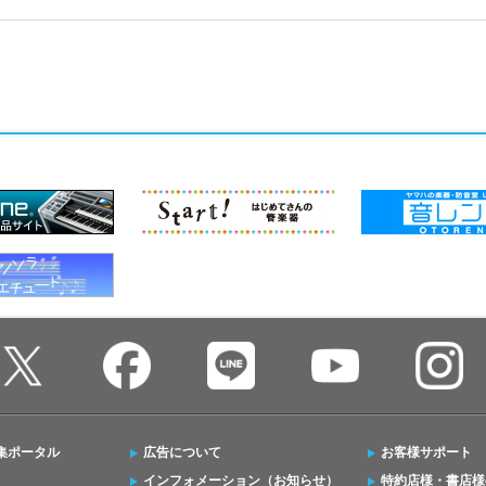
集ポータル
広告について
お客様サポート
インフォメーション（お知らせ）
特約店様・書店様