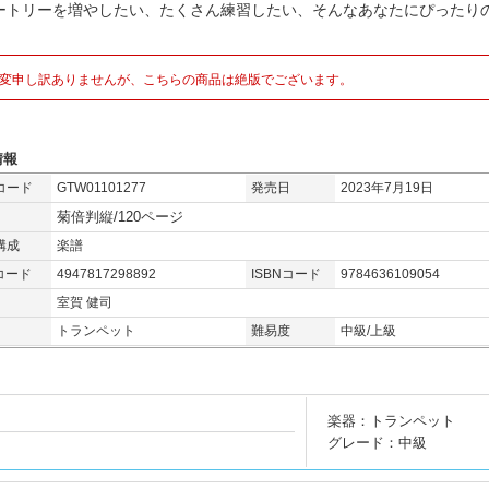
ートリーを増やしたい、たくさん練習したい、そんなあなたにぴったりの
。
変申し訳ありませんが、こちらの商品は絶版でございます。
情報
コード
GTW01101277
発売日
2023年7月19日
菊倍判縦/120ページ
構成
楽譜
コード
4947817298892
ISBNコード
9784636109054
室賀 健司
トランペット
難易度
中級/上級
楽器：トランペット
グレード：中級