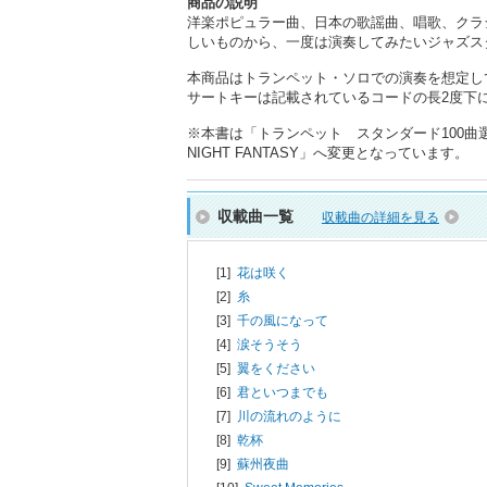
商品の説明
洋楽ポピュラー曲、日本の歌謡曲、唱歌、クラ
しいものから、一度は演奏してみたいジャズス
本商品はトランペット・ソロでの演奏を想定し
サートキーは記載されているコードの長2度下にな
※本書は「トランペット スタンダード100曲選」
NIGHT FANTASY」へ変更となっています。
収載曲一覧
収載曲の詳細を見る
[1]
花は咲く
[2]
糸
[3]
千の風になって
[4]
涙そうそう
[5]
翼をください
[6]
君といつまでも
[7]
川の流れのように
[8]
乾杯
[9]
蘇州夜曲