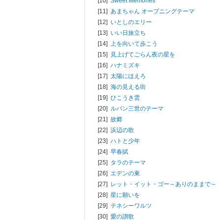
[10]
Sweet Memories
[11]
あまちゃん オープニングテーマ
[12]
いとしのエリー
[13]
いい日旅立ち
[14]
上を向いて歩こう
[15]
見上げてごらん夜の星を
[16]
ハナミズキ
[17]
太陽にほえろ
[18]
海の見える街
[19]
ひこうき雲
[20]
ルパン三世のテーマ
[21]
故郷
[22]
浜辺の歌
[23]
ハトと少年
[24]
早春賦
[25]
タラのテーマ
[26]
エデンの東
[27]
レット・イット・ゴー～ありのままで～
[28]
星に願いを
[29]
テネシーワルツ
[30]
愛の讃歌