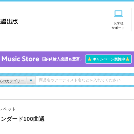
お客様
サポート
★
★
国内&輸入楽譜も豊富♪
キャンペーン実施中
てのカテゴリー
ンペット
ンダード100曲選