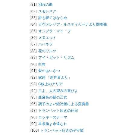
[81]
別れの曲
[82]
ユモレスク
[83]
誰も寝てはならぬ
[84]
カヴァレリア・ルスティカーナより間奏曲
[85]
オンブラ・マイ・フ
[86]
メヌエット
[87]
ハバネラ
[88]
花のワルツ
[89]
アイ・ガット・リズム
[90]
白鳥
[91]
愛のあいさつ
[92]
家路 「新世界より」
[93]
G線上のアリア
[94]
主よ、人の望みの喜びよ
[95]
亜麻色の髪の乙女
[96]
調子のよい鍛冶屋による変奏曲
[97]
トランペット吹きの休日
[98]
ロッキーのテーマ
[99]
星条旗よ永遠なれ
[100]
トランペット吹きの子守歌