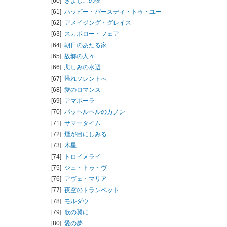
[60]
きよしこの夜
[61]
ハッピー・バースディ・トゥ・ユー
[62]
アメイジング・グレイス
[63]
スカボロー・フェア
[64]
朝日のあたる家
[65]
故郷の人々
[66]
悲しみの水辺
[67]
帰れソレントへ
[68]
愛のロマンス
[69]
アマポーラ
[70]
パッヘルベルのカノン
[71]
サマータイム
[72]
煙が目にしみる
[73]
木星
[74]
トロイメライ
[75]
ジュ・トゥ・ヴ
[76]
アヴェ・マリア
[77]
夜空のトランペット
[78]
モルダウ
[79]
歌の翼に
[80]
愛の夢