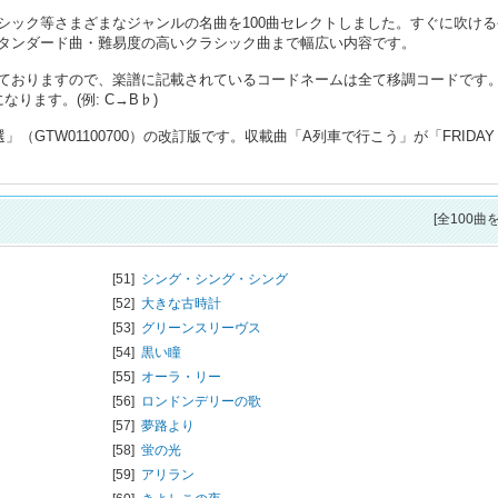
シック等さまざまなジャンルの名曲を100曲セレクトしました。すぐに吹ける
タンダード曲・難易度の高いクラシック曲まで幅広い内容です。
ておりますので、楽譜に記載されているコードネームは全て移調コードです
ります。(例: C→B♭)
（GTW01100700）の改訂版です。収載曲「A列車で行こう」が「FRIDAY
[全100曲
[51]
シング・シング・シング
[52]
大きな古時計
[53]
グリーンスリーヴス
[54]
黒い瞳
[55]
オーラ・リー
[56]
ロンドンデリーの歌
[57]
夢路より
[58]
蛍の光
[59]
アリラン