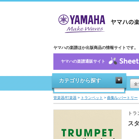
ヤマハの楽譜ほか出版商品の情報サイトです。
ヤマハの楽譜通販サイト
カテゴリから探す
全
管楽器/打楽器
>
トランペット
>
曲集/レパートリー
トラ
スタ