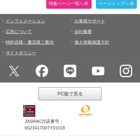
特集ページ一覧へ
ページトップへ
インフォメーション
お客様サポート
広告について
会社概要
特約店様・書店様ご案内
個人情報保護方針
サイトポリシー
PC版で見る
JASRAC許諾番号：
6523417007Y31018