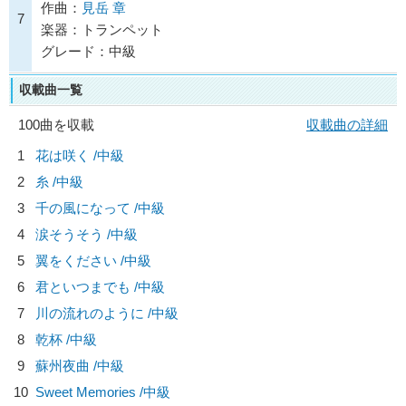
作曲：
見岳 章
7
楽器：トランペット
グレード：中級
収載曲一覧
100曲を収載
収載曲の詳細
1
花は咲く /中級
2
糸 /中級
3
千の風になって /中級
4
涙そうそう /中級
5
翼をください /中級
6
君といつまでも /中級
7
川の流れのように /中級
8
乾杯 /中級
9
蘇州夜曲 /中級
10
Sweet Memories /中級