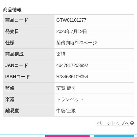
商品情報
商品コード
GTW01101277
発売日
2023年7月19日
仕様
菊倍判縦/120ページ
商品構成
楽譜
JANコード
4947817298892
ISBNコード
9784636109054
監修
室賀 健司
楽器
トランペット
難易度
中級/上級
ページトップへ