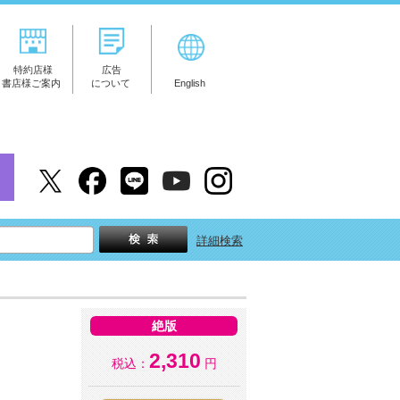
特約店様
広告
書店様ご案内
について
English
詳細検索
絶版
2,310
税込：
円