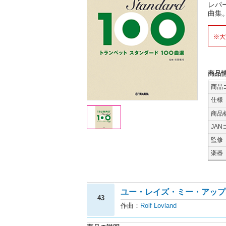
レパ
曲集
※大
商品
商品
仕様
商品
JAN
監修
楽器
ユー・レイズ・ミー・アップ
43
作曲：
Rolf Lovland