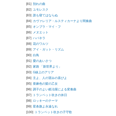
[81]
別れの曲
[82]
ユモレスク
[83]
誰も寝てはならぬ
[84]
カヴァレリア・ルスティカーナより間奏曲
[85]
オンブラ・マイ・フ
[86]
メヌエット
[87]
ハバネラ
[88]
花のワルツ
[89]
アイ・ガット・リズム
[90]
白鳥
[91]
愛のあいさつ
[92]
家路 「新世界より」
[93]
G線上のアリア
[94]
主よ、人の望みの喜びよ
[95]
亜麻色の髪の乙女
[96]
調子のよい鍛冶屋による変奏曲
[97]
トランペット吹きの休日
[98]
ロッキーのテーマ
[99]
星条旗よ永遠なれ
[100]
トランペット吹きの子守歌