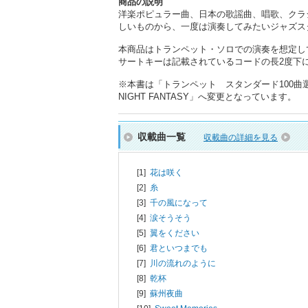
商品の説明
洋楽ポピュラー曲、日本の歌謡曲、唱歌、クラ
しいものから、一度は演奏してみたいジャズス
本商品はトランペット・ソロでの演奏を想定し
サートキーは記載されているコードの長2度下にな
※本書は「トランペット スタンダード100曲選」
NIGHT FANTASY」へ変更となっています。
収載曲一覧
収載曲の詳細を見る
[1]
花は咲く
[2]
糸
[3]
千の風になって
[4]
涙そうそう
[5]
翼をください
[6]
君といつまでも
[7]
川の流れのように
[8]
乾杯
[9]
蘇州夜曲