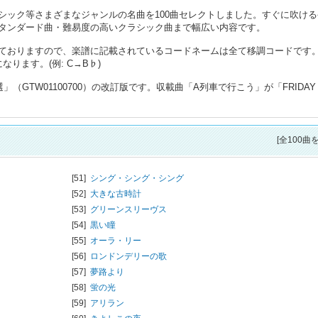
シック等さまざまなジャンルの名曲を100曲セレクトしました。すぐに吹ける
タンダード曲・難易度の高いクラシック曲まで幅広い内容です。
ておりますので、楽譜に記載されているコードネームは全て移調コードです
ります。(例: C→B♭)
（GTW01100700）の改訂版です。収載曲「A列車で行こう」が「FRIDAY
[全100曲
[51]
シング・シング・シング
[52]
大きな古時計
[53]
グリーンスリーヴス
[54]
黒い瞳
[55]
オーラ・リー
[56]
ロンドンデリーの歌
[57]
夢路より
[58]
蛍の光
[59]
アリラン