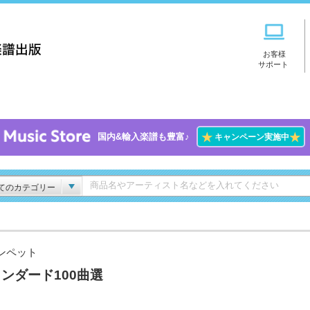
お客様
サポート
★
★
国内&輸入楽譜も豊富♪
キャンペーン実施中
てのカテゴリー
ンペット
ンダード100曲選