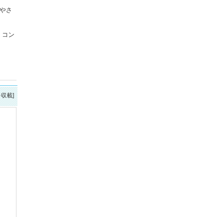
やさ
。コン
を収載]