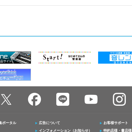
集ポータル
広告について
お客様サポート
インフォメーション（お知らせ）
特約店様・書店様