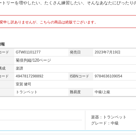
ートリーを増やしたい、たくさん練習したい、そんなあなたにぴったりの
。
変申し訳ありませんが、こちらの商品は絶版でございます。
情報
コード
GTW01101277
発売日
2023年7月19日
菊倍判縦/120ページ
構成
楽譜
コード
4947817298892
ISBNコード
9784636109054
室賀 健司
トランペット
難易度
中級/上級
楽器：トランペット
グレード：中級