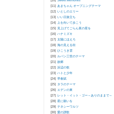
[10]
Sweet Memories
[11]
あまちゃん オープニングテーマ
[12]
いとしのエリー
[13]
いい日旅立ち
[14]
上を向いて歩こう
[15]
見上げてごらん夜の星を
[16]
ハナミズキ
[17]
太陽にほえろ
[18]
海の見える街
[19]
ひこうき雲
[20]
ルパン三世のテーマ
[21]
故郷
[22]
浜辺の歌
[23]
ハトと少年
[24]
早春賦
[25]
タラのテーマ
[26]
エデンの東
[27]
レット・イット・ゴー～ありのままで～
[28]
星に願いを
[29]
テネシーワルツ
[30]
愛の讃歌