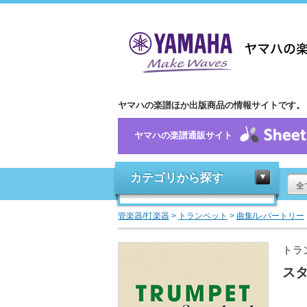
ヤマハの楽譜ほか出版商品の情報サイトです。
ヤマハの楽譜通販サイト
カテゴリから探す
全
管楽器/打楽器
>
トランペット
>
曲集/レパートリー
トラ
スタ