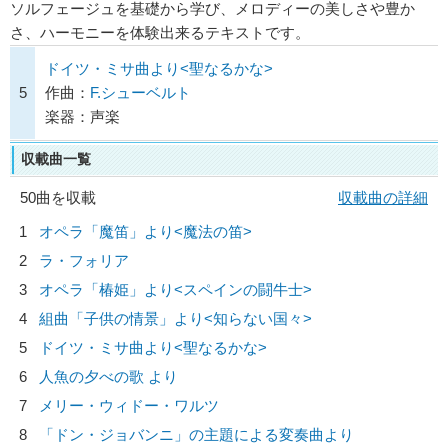
ソルフェージュを基礎から学び、メロディーの美しさや豊か
さ、ハーモニーを体験出来るテキストです。
ドイツ・ミサ曲より<聖なるかな>
5
作曲：
F.シューベルト
楽器：声楽
収載曲一覧
50曲を収載
収載曲の詳細
1
オペラ「魔笛」より<魔法の笛>
2
ラ・フォリア
3
オペラ「椿姫」より<スペインの闘牛士>
4
組曲「子供の情景」より<知らない国々>
5
ドイツ・ミサ曲より<聖なるかな>
6
人魚の夕べの歌 より
7
メリー・ウィドー・ワルツ
8
「ドン・ジョバンニ」の主題による変奏曲より