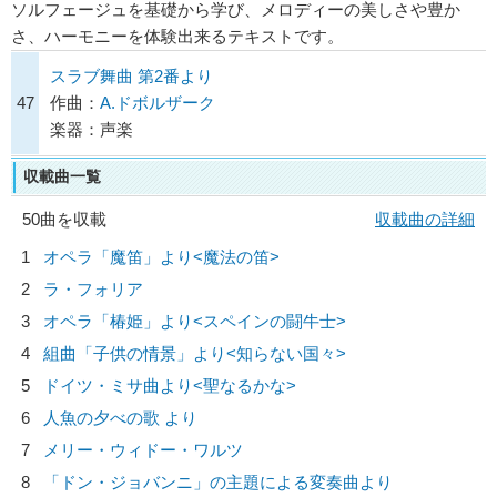
ソルフェージュを基礎から学び、メロディーの美しさや豊か
さ、ハーモニーを体験出来るテキストです。
スラブ舞曲 第2番より
47
作曲：
A.ドボルザーク
楽器：声楽
収載曲一覧
50曲を収載
収載曲の詳細
1
オペラ「魔笛」より<魔法の笛>
2
ラ・フォリア
3
オペラ「椿姫」より<スペインの闘牛士>
4
組曲「子供の情景」より<知らない国々>
5
ドイツ・ミサ曲より<聖なるかな>
6
人魚の夕べの歌 より
7
メリー・ウィドー・ワルツ
8
「ドン・ジョバンニ」の主題による変奏曲より