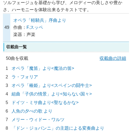
ソルフェージュを基礎から学び、メロディーの美しさや豊か
さ、ハーモニーを体験出来るテキストです。
オペラ「軽騎兵」序曲より
49
作曲：
F.スッペ
楽器：声楽
収載曲一覧
50曲を収載
収載曲の詳細
1
オペラ「魔笛」より<魔法の笛>
2
ラ・フォリア
3
オペラ「椿姫」より<スペインの闘牛士>
4
組曲「子供の情景」より<知らない国々>
5
ドイツ・ミサ曲より<聖なるかな>
6
人魚の夕べの歌 より
7
メリー・ウィドー・ワルツ
8
「ドン・ジョバンニ」の主題による変奏曲より