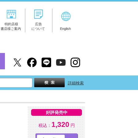
特約店様
広告
書店様ご案内
について
English
詳細検索
好評発売中
1,320
税込：
円