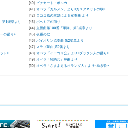
[40]
ピチカート・ポルカ
[41]
オペラ「カルメン」より<カスタネットの歌>
[42]
ロココ風の主題による変奏曲 より
」第1楽章より
[43]
ボヘミアの踊り
[44]
交響曲第100番「軍隊」第3楽章より
ーの踊り>
[45]
夜番の歌
[46]
バイオリン協奏曲 第2楽章より
[47]
スラブ舞曲 第2番より
ット>
[48]
オペラ「イーゴリ公」より<ダッタン人の踊り>
[49]
オペラ「軽騎兵」序曲より
[50]
オペラ「さまよえるオランダ人」より<紡ぎ歌>