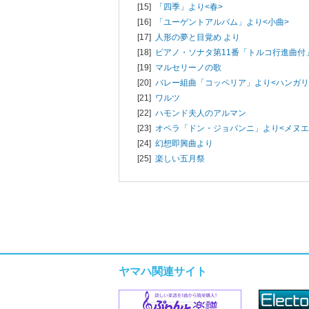
[15]
「四季」より<春>
[16]
「ユーゲントアルバム」より<小曲>
[17]
人形の夢と目覚め より
[18]
ピアノ・ソナタ第11番「トルコ行進曲付
[19]
マルセリーノの歌
[20]
バレー組曲「コッペリア」より<ハンガリ
[21]
ワルツ
[22]
ハモンド夫人のアルマン
[23]
オペラ「ドン・ジョバンニ」より<メヌエ
[24]
幻想即興曲より
[25]
楽しい五月祭
ヤマハ関連サイト