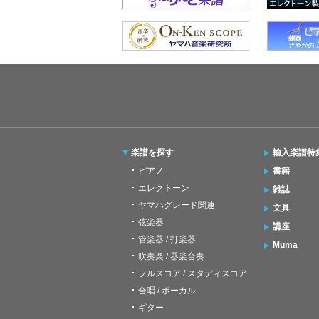
楽譜を探す
輸入楽譜特
ピアノ
書籍
エレクトーン
雑誌
ヤマハグレード関連
文具
弦楽器
講座
管楽器 / 打楽器
Muma
吹奏楽 / 器楽合奏
フルスコア / スタディスコア
合唱 / ボーカル
ギター