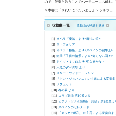
ので、伴奏と歌うことでハーモニーにも触れ、
※本書は「きれいにうたいましょう ソルフェージュ
収載曲一覧
収載曲の詳細を見る
[1]
オペラ「魔笛」より<魔法の笛>
[2]
ラ・フォリア
[3]
オペラ「椿姫」より<スペインの闘牛士>
[4]
組曲「子供の情景」より<知らない国々>
[5]
ドイツ・ミサ曲より<聖なるかな>
[6]
人魚の夕べの歌 より
[7]
メリー・ウィドー・ワルツ
[8]
「ドン・ジョバンニ」の主題による変奏曲
[9]
メヌエット
[10]
春の夢 より
[11]
スラブ舞曲 第10番より
[12]
ピアノ・ソナタ第8番「悲愴」第2楽章よ
[13]
スペインのセレナード
[14]
「メッカの巡礼」の主題による変奏曲よ