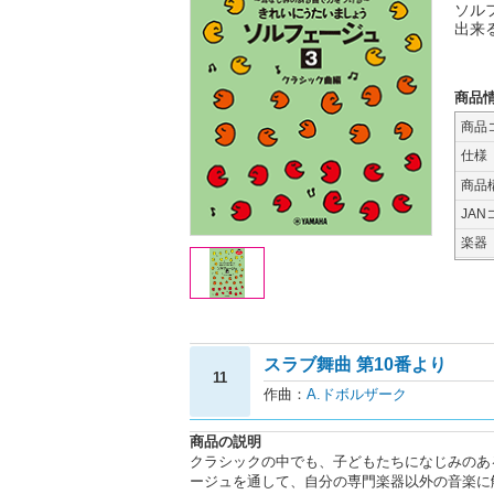
ソル
出来
商品
商品
仕様
商品
JAN
楽器
スラブ舞曲 第10番より
11
作曲：
A.ドボルザーク
商品の説明
クラシックの中でも、子どもたちになじみのあ
ージュを通して、自分の専門楽器以外の音楽に