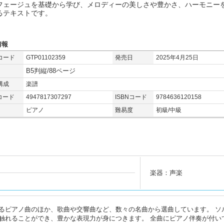
フェージュを基礎から学び、メロディーの美しさや豊かさ、ハーモニー
るテキストです。
情報
コード
GTP01102359
発売日
2025年4月25日
B5判縦/88ページ
構成
楽譜
コード
4947817307297
ISBNコード
9784636120158
ピアノ
難易度
初級/中級
楽器：声楽
るピアノ曲のほか、歌曲や交響曲など、数々の名曲から選曲しています。 ソ
触れることができ、豊かな表現力が身につきます。 全曲にピアノ伴奏が付い