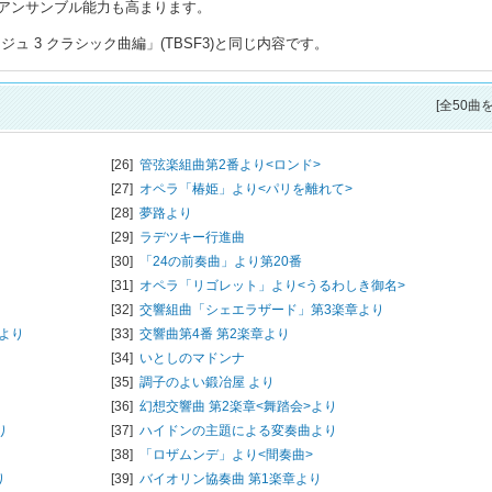
アンサンブル能力も高まります。
 3 クラシック曲編」(TBSF3)と同じ内容です。
[全50曲
[26]
管弦楽組曲第2番より<ロンド>
[27]
オペラ「椿姫」より<パリを離れて>
[28]
夢路より
[29]
ラデツキー行進曲
[30]
「24の前奏曲」より第20番
[31]
オペラ「リゴレット」より<うるわしき御名>
[32]
交響組曲「シェエラザード」第3楽章より
より
[33]
交響曲第4番 第2楽章より
[34]
いとしのマドンナ
[35]
調子のよい鍛冶屋 より
[36]
幻想交響曲 第2楽章<舞踏会>より
り
[37]
ハイドンの主題による変奏曲より
[38]
「ロザムンデ」より<間奏曲>
り
[39]
バイオリン協奏曲 第1楽章より