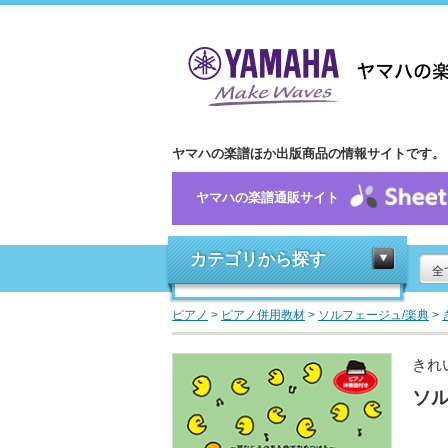
ヤマハの楽譜ほか出版商品の情報サイトです。
ヤマハの楽譜通販サイト
カテゴリから探す
全
ピアノ
>
ピアノ併用教材
>
ソルフェージュ/楽典
>
きれ
ソル