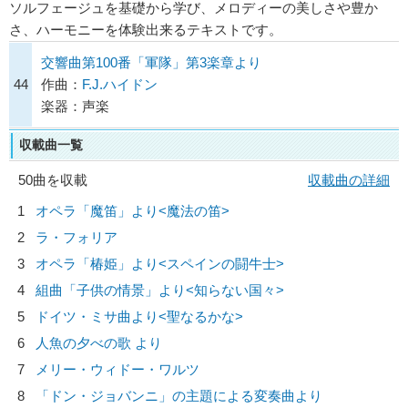
ソルフェージュを基礎から学び、メロディーの美しさや豊か
さ、ハーモニーを体験出来るテキストです。
交響曲第100番「軍隊」第3楽章より
44
作曲：
F.J.ハイドン
楽器：声楽
収載曲一覧
50曲を収載
収載曲の詳細
1
オペラ「魔笛」より<魔法の笛>
2
ラ・フォリア
3
オペラ「椿姫」より<スペインの闘牛士>
4
組曲「子供の情景」より<知らない国々>
5
ドイツ・ミサ曲より<聖なるかな>
6
人魚の夕べの歌 より
7
メリー・ウィドー・ワルツ
8
「ドン・ジョバンニ」の主題による変奏曲より