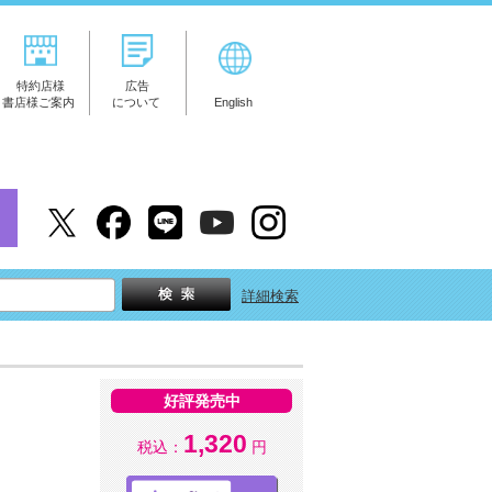
特約店様
広告
書店様ご案内
について
English
詳細検索
好評発売中
1,320
税込：
円