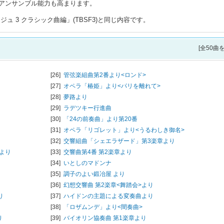
アンサンブル能力も高まります。
 3 クラシック曲編」(TBSF3)と同じ内容です。
[全50曲
[26]
管弦楽組曲第2番より<ロンド>
[27]
オペラ「椿姫」より<パリを離れて>
[28]
夢路より
[29]
ラデツキー行進曲
[30]
「24の前奏曲」より第20番
[31]
オペラ「リゴレット」より<うるわしき御名>
[32]
交響組曲「シェエラザード」第3楽章より
より
[33]
交響曲第4番 第2楽章より
[34]
いとしのマドンナ
[35]
調子のよい鍛冶屋 より
[36]
幻想交響曲 第2楽章<舞踏会>より
り
[37]
ハイドンの主題による変奏曲より
[38]
「ロザムンデ」より<間奏曲>
り
[39]
バイオリン協奏曲 第1楽章より