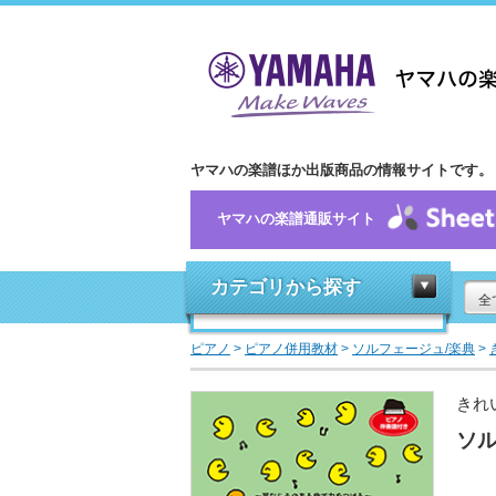
ヤマハの楽譜ほか出版商品の情報サイトです。
ヤマハの楽譜通販サイト
カテゴリから探す
全
ピアノ
>
ピアノ併用教材
>
ソルフェージュ/楽典
>
きれ
ソル