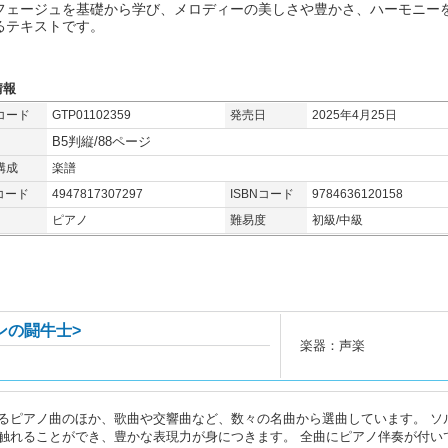
フェージュを基礎から学び、メロディーの美しさや豊かさ、ハーモニー
るテキストです。
情報
コード
GTP01102359
発売日
2025年4月25日
B5判縦/88ページ
構成
楽譜
コード
4947817307297
ISBNコード
9784636120158
ピアノ
難易度
初級/中級
ンの闘牛士>
楽器：声楽
るピアノ曲のほか、歌曲や交響曲など、数々の名曲から選曲しています。 ソ
触れることができ、豊かな表現力が身につきます。 全曲にピアノ伴奏が付い