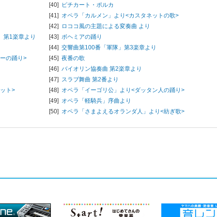
[40]
ピチカート・ポルカ
[41]
オペラ「カルメン」より<カスタネットの歌>
[42]
ロココ風の主題による変奏曲 より
」第1楽章より
[43]
ボヘミアの踊り
[44]
交響曲第100番「軍隊」第3楽章より
ーの踊り>
[45]
夜番の歌
[46]
バイオリン協奏曲 第2楽章より
[47]
スラブ舞曲 第2番より
ット>
[48]
オペラ「イーゴリ公」より<ダッタン人の踊り>
[49]
オペラ「軽騎兵」序曲より
[50]
オペラ「さまよえるオランダ人」より<紡ぎ歌>