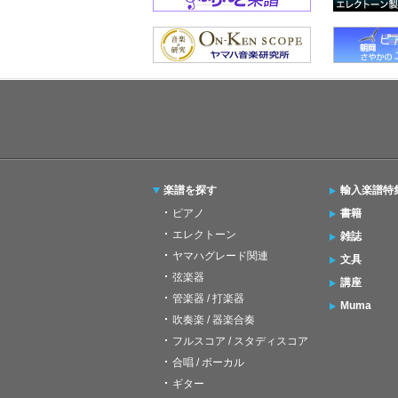
楽譜を探す
輸入楽譜特
ピアノ
書籍
エレクトーン
雑誌
ヤマハグレード関連
文具
弦楽器
講座
管楽器 / 打楽器
Muma
吹奏楽 / 器楽合奏
フルスコア / スタディスコア
合唱 / ボーカル
ギター