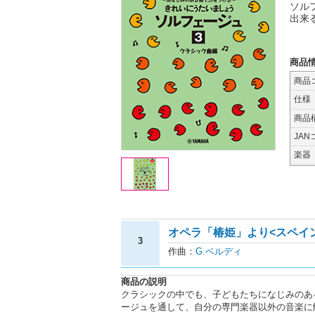
ソル
出来
商品
商品
仕様
商品
JAN
楽器
オペラ「椿姫」より<スペイ
3
作曲：
G.ベルディ
商品の説明
クラシックの中でも、子どもたちになじみのあ
ージュを通して、自分の専門楽器以外の音楽に