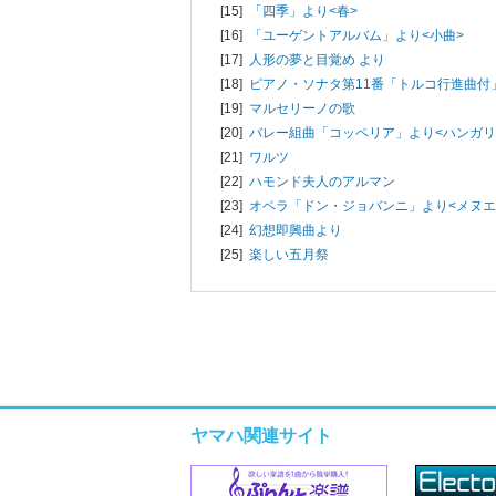
[15]
「四季」より<春>
[16]
「ユーゲントアルバム」より<小曲>
[17]
人形の夢と目覚め より
[18]
ピアノ・ソナタ第11番「トルコ行進曲付
[19]
マルセリーノの歌
[20]
バレー組曲「コッペリア」より<ハンガリ
[21]
ワルツ
[22]
ハモンド夫人のアルマン
[23]
オペラ「ドン・ジョバンニ」より<メヌエ
[24]
幻想即興曲より
[25]
楽しい五月祭
ヤマハ関連サイト