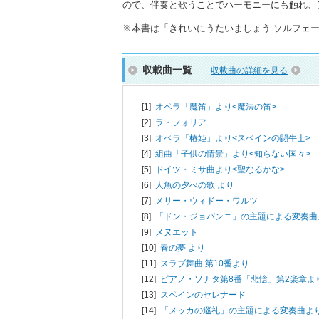
ので、伴奏と歌うことでハーモニーにも触れ、
※本書は「きれいにうたいましょう ソルフェージュ
収載曲一覧
収載曲の詳細を見る
[1]
オペラ「魔笛」より<魔法の笛>
[2]
ラ・フォリア
[3]
オペラ「椿姫」より<スペインの闘牛士>
[4]
組曲「子供の情景」より<知らない国々>
[5]
ドイツ・ミサ曲より<聖なるかな>
[6]
人魚の夕べの歌 より
[7]
メリー・ウィドー・ワルツ
[8]
「ドン・ジョバンニ」の主題による変奏曲
[9]
メヌエット
[10]
春の夢 より
[11]
スラブ舞曲 第10番より
[12]
ピアノ・ソナタ第8番「悲愴」第2楽章よ
[13]
スペインのセレナード
[14]
「メッカの巡礼」の主題による変奏曲よ