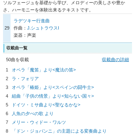
ソルフェージュを基礎から学び、メロディーの美しさや豊か
さ、ハーモニーを体験出来るテキストです。
ラデツキー行進曲
29
作曲：
J.シュトラウスI
楽器：声楽
収載曲一覧
50曲を収載
収載曲の詳細
1
オペラ「魔笛」より<魔法の笛>
2
ラ・フォリア
3
オペラ「椿姫」より<スペインの闘牛士>
4
組曲「子供の情景」より<知らない国々>
5
ドイツ・ミサ曲より<聖なるかな>
6
人魚の夕べの歌 より
7
メリー・ウィドー・ワルツ
8
「ドン・ジョバンニ」の主題による変奏曲より